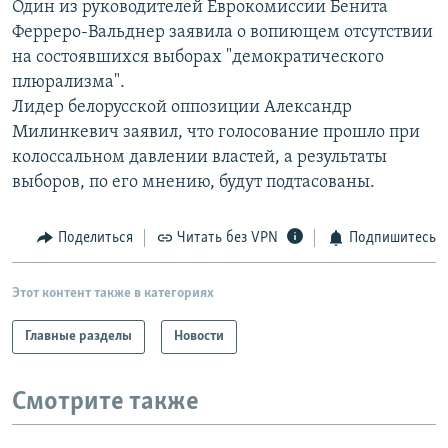
Один из руководителей Еврокомиссии Бенита
РАСПИСАНИЕ ВЕЩАНИЯ
Ферреро-Вальднер заявила о вопиющем отсутствии
ПОДПИШИТЕСЬ НА РАССЫЛКУ
на состоявшихся выборах "демократического
плюрализма".
Лидер белорусской оппозиции Александр
СОЦИАЛЬНЫЕ СЕТИ
Милинкевич заявил, что голосование прошло при
колоссальном давлении властей, а результаты
выборов, по его мнению, будут подтасованы.
Поделиться
Читать без VPN
Подпишитесь
Все сайты РСЕ/РС
Этот контент также в категориях
Главные разделы
Новости
Смотрите также