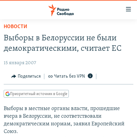
Ссылки
для
упрощенного
НОВОСТИ
ПРОГРАММЫ
доступа
Выборы в Белоруссии не были
ПОДКАСТЫ
Вернуться
демократическими, считает ЕС
к
АВТОРСКИЕ ПРОЕКТЫ
основному
15 января 2007
ЦИТАТЫ СВОБОДЫ
содержанию
Вернутся
МНЕНИЯ
Поделиться
Читать без VPN
к
КУЛЬТУРА
главной
Приоритетный источник в Google
навигации
IDEL.РЕАЛИИ
Вернутся
Выборы в местные органы власти, прошедшие
КАВКАЗ.РЕАЛИИ
к
вчера в Белоруссии, не соответствовали
СЕВЕР.РЕАЛИИ
поиску
демократическим нормам, заявил Европейский
Союз.
СИБИРЬ.РЕАЛИИ