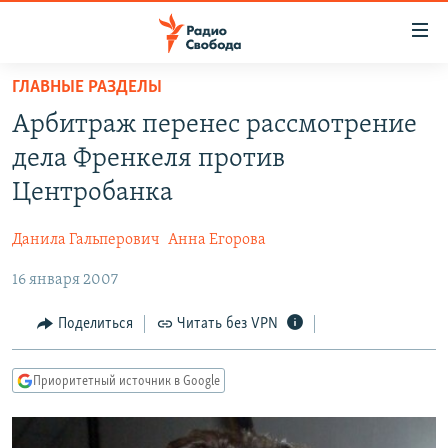
Ссылки
для
упрощенного
ГЛАВНЫЕ РАЗДЕЛЫ
ПРОГРАММЫ
доступа
Арбитраж перенес рассмотрение
ПОДКАСТЫ
Вернуться
дела Френкеля против
к
АВТОРСКИЕ ПРОЕКТЫ
Центробанка
основному
ЦИТАТЫ СВОБОДЫ
содержанию
Данила Гальперович
Анна Егорова
Вернутся
МНЕНИЯ
к
16 января 2007
КУЛЬТУРА
главной
навигации
IDEL.РЕАЛИИ
Поделиться
Читать без VPN
Вернутся
КАВКАЗ.РЕАЛИИ
к
Приоритетный источник в Google
СЕВЕР.РЕАЛИИ
поиску
СИБИРЬ.РЕАЛИИ