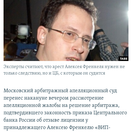
РАСПИСАНИЕ ВЕЩАНИЯ
ПОДПИШИТЕСЬ НА РАССЫЛКУ
СОЦИАЛЬНЫЕ СЕТИ
Эксперты считают, что арест Алексея Френкеля нужен не
Все сайты РСЕ/РС
только следствию, но и ЦБ, с которым он судится
Московский арбитражный апелляционный суд
перенес накануне вечером рассмотрение
апелляционной жалобы на решение арбитража,
подтвердившего законность приказа Центрального
банка России об отзыве лицензии у
принадлежащего Алексею Френкелю «ВИП-