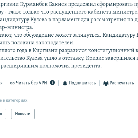
ргизии Курманбек Бакиев предложил сформировать п
у - главе только что распущенного кабинета министро
кандидатуру Кулова в парламент для рассмотрения на 
ер-министра.
тают, что обсуждение может затянуться. Кандидатуру К
ишь половина законодателей.
ошлого года в Киргизии разразился конституционный к
вительство Кулова ушло в отставку. Кризис завершилс
, расширившим полномочия президента.
ся
Читать без VPN
Подпишитесь
Распечатать
е в категориях
ы
Новости