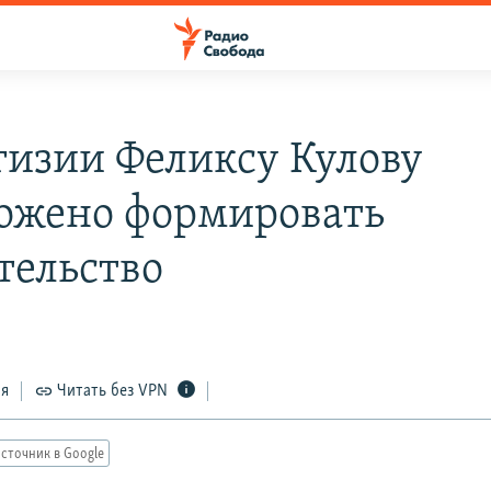
гизии Феликсу Кулову
ожено формировать
тельство
ся
Читать без VPN
сточник в Google