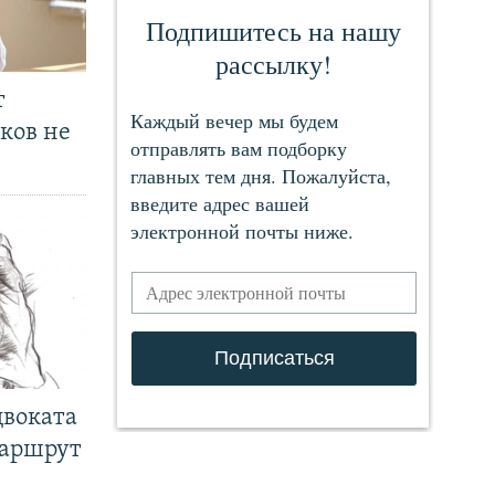
т
ков не
двоката
маршрут