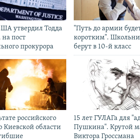
США утвердил Тодда
"Путь до армии буде
 на пост
коротким". Школьни
льного прокурора
берут в 10-й класс
ьтате российского
15 лет ГУЛАГа для "а
о Киевской области
Пушкина". Крутой 
огибшие
Виктора Гроссмана