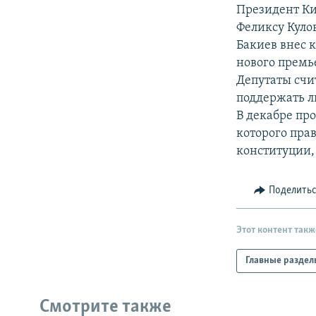
РАСПИСАНИЕ ВЕЩАНИЯ
Президент Ки
ПОДПИШИТЕСЬ НА РАССЫЛКУ
Феликсу Кулов
Бакиев внес 
нового премь
Депутаты счи
поддержать л
В декабре пр
которого пра
конституции
Поделить
Этот контент такж
Главные раздел
Смотрите также