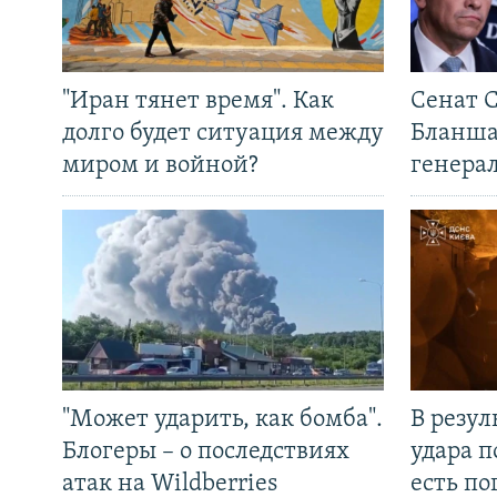
"Иран тянет время". Как
Сенат 
долго будет ситуация между
Бланша
миром и войной?
генера
"Может ударить, как бомба".
В резул
Блогеры – о последствиях
удара п
атак на Wildberries
есть п