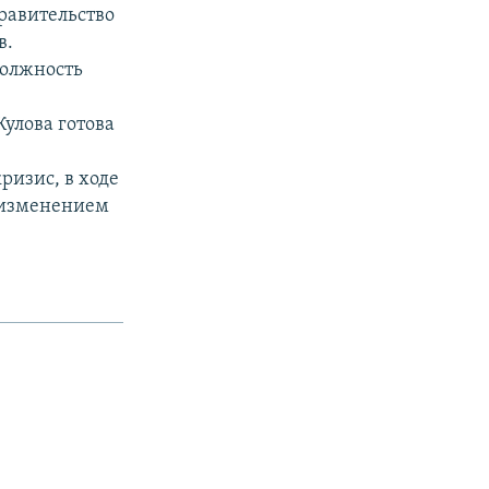
равительство
в.
должность
улова готова
ризис, в ходе
я изменением