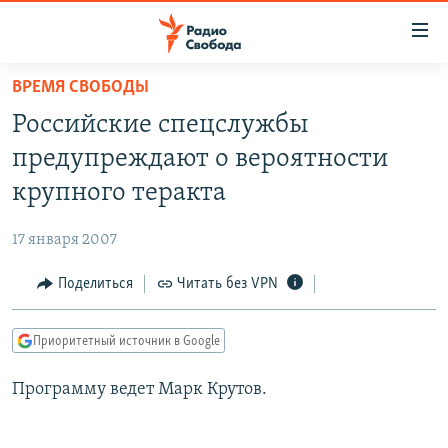
Ссылки
для
упрощенного
ВРЕМЯ СВОБОДЫ
ПРОГРАММЫ
доступа
Российские спецслужбы
ПОДКАСТЫ
Вернуться
предупреждают о вероятности
к
АВТОРСКИЕ ПРОЕКТЫ
крупного теракта
основному
ЦИТАТЫ СВОБОДЫ
содержанию
17 января 2007
Вернутся
МНЕНИЯ
к
Поделиться
Читать без VPN
КУЛЬТУРА
главной
навигации
IDEL.РЕАЛИИ
Приоритетный источник в Google
Вернутся
КАВКАЗ.РЕАЛИИ
к
Программу ведет Марк Крутов.
СЕВЕР.РЕАЛИИ
поиску
СИБИРЬ.РЕАЛИИ