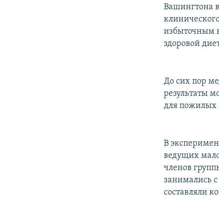
РАСПИСАНИЕ ВЕЩАНИЯ
Вашингтона в
ПОДПИШИТЕСЬ НА РАССЫЛКУ
клинического
избыточным в
здоровой дие
До сих пор м
результаты м
для пожилых 
В эксперимен
ведущих мало
членов групп
занимались с
составляли к