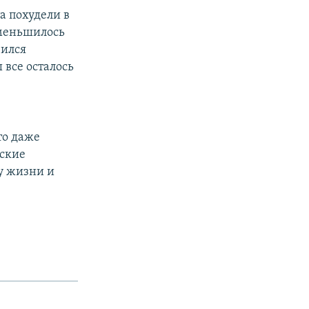
а похудели в
уменьшилось
зился
 все осталось
то даже
ские
зу жизни и