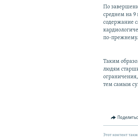
По завершени
среднем на 9
содержание са
кардиологичес
по-прежнему
Таким образо
людям старш
ограничения,
тем самым су
Поделить
Этот контент такж