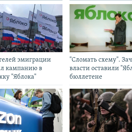
ятелей эмиграции
"Сломать схему". За
ил кампанию в
власти оставили "Ябл
жку "Яблока"
бюллетене