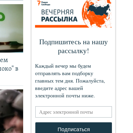
чем
око" в