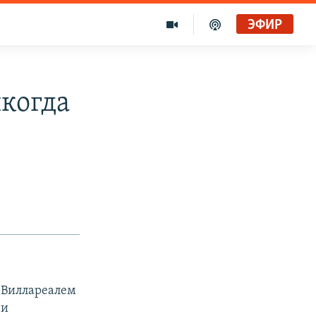
ЭФИР
когда
 Виллареалем
ни