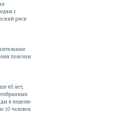
ал
людям с
еский риск
ожительные
 они полезны
е 65 лет,
 отобранных
жды в неделю
е 10 человек