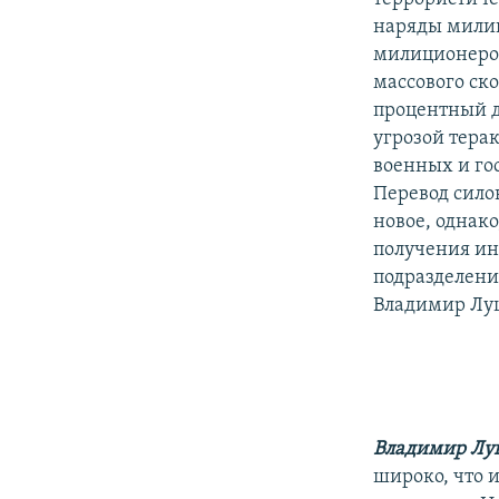
наряды милиц
милиционеров
массового ск
процентный д
угрозой тера
военных и гос
Перевод сило
новое, однак
получения ин
подразделени
Владимир Лу
Владимир Лу
широко, что 