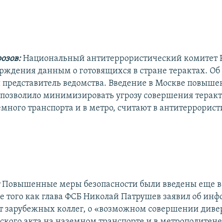
озов:
Национальный антитеррористический комитет 
рждения данным о готовящихся в стране терактах. Об 
представитель ведомства. Введение в Москве повыш
 позволило минимизировать угрозу совершения теракт
емного транспорта и в метро, считают в антитеррорис
:
Повышенные меры безопасности были введены еще в
ле того как глава ФСБ Николай Патрушев заявил об ин
т зарубежных коллег, о «возможном совершении диве
ского акта на наземном транспорте и в метрополитен