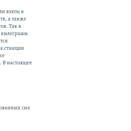
ли взяты в
тв, а также
в. Так в
0 килограмм
тся
на станции
ке
 В настоящее
вованных сил