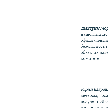
РАСПИСАНИЕ ВЕЩАНИЯ
ПОДПИШИТЕСЬ НА РАССЫЛКУ
Дмитрий Мор
нашел подтве
официальный 
безопасности
объектах наз
комитете.
Юрий Багров
вечером, пос
полученной о
террористиче