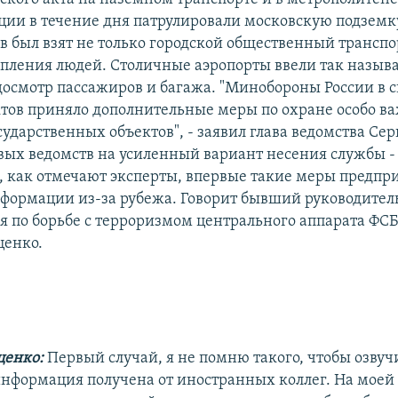
ии в течение дня патрулировали московскую подземку
 был взят не только городской общественный транспор
опления людей. Столичные аэропорты ввели так назыв
осмотр пассажиров и багажа. "Минобороны России в с
ктов приняло дополнительные меры по охране особо в
ударственных объектов", - заявил глава ведомства Сер
вых ведомств на усиленный вариант несения службы -
о, как отмечают эксперты, впервые такие меры предпр
формации из-за рубежа. Говорит бывший руководител
я по борьбе с терроризмом центрального аппарата ФСБ
ценко.
ценко:
Первый случай, я не помню такого, чтобы озвуч
информация получена от иностранных коллег. На моей 