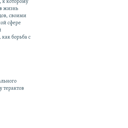
 к которому
 в жизнь
цов, своими
ной сфере
й
 как борьба с
ального
у терактов