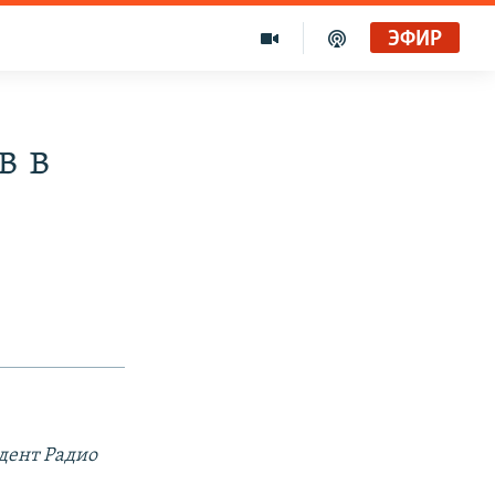
ЭФИР
в в
дент Радио