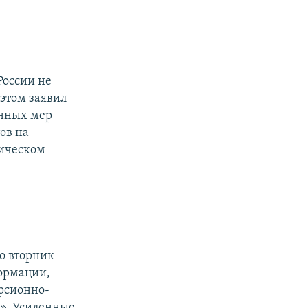
России не
этом заявил
енных мер
ов на
тическом
о вторник
формации,
рсионно-
е». Усиленные