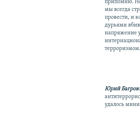
припомню. Но
мы всегда стр
провести, и 
дурьями вбива
напряжение у
интернационал
терроризмом
Юрий Багров
антитеррорис
удалось мини