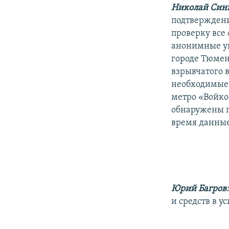
Николай Син
подтверждени
проверку все
анонимные уг
городе Тюмен
взрывчатого 
необходимые 
метро «Войко
обнаружены п
время данные
Юрий Багров
и средств в 