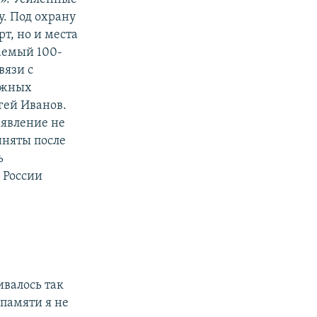
. Под охрану
т, но и места
аемый 100-
вязи с
ажных
гей Иванов.
 явление не
иняты после
ь
 России
ивалось так
памяти я не