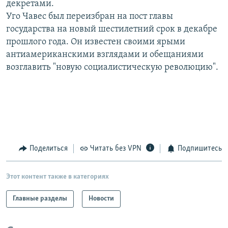
декретами.
РАСПИСАНИЕ ВЕЩАНИЯ
Уго Чавес был переизбран на пост главы
ПОДПИШИТЕСЬ НА РАССЫЛКУ
государства на новый шестилетний срок в декабре
прошлого года. Он известен своими ярыми
антиамериканскими взглядами и обещаниями
СОЦИАЛЬНЫЕ СЕТИ
возглавить "новую социалистическую революцию".
Все сайты РСЕ/РС
Поделиться
Читать без VPN
Подпишитесь
Этот контент также в категориях
Главные разделы
Новости