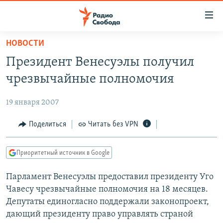
Ссылки
для
упрощенного
НОВОСТИ
ПРОГРАММЫ
доступа
Президент Венесуэлы получил
ПОДКАСТЫ
Вернуться
чрезвычайные полномочия
к
АВТОРСКИЕ ПРОЕКТЫ
основному
19 января 2007
ЦИТАТЫ СВОБОДЫ
содержанию
Вернутся
МНЕНИЯ
Поделиться
Читать без VPN
к
КУЛЬТУРА
главной
Приоритетный источник в Google
навигации
IDEL.РЕАЛИИ
Вернутся
Парламент Венесуэлы предоставил президенту Уго
КАВКАЗ.РЕАЛИИ
к
Чавесу чрезвычайные полномочия на 18 месяцев.
СЕВЕР.РЕАЛИИ
поиску
Депутаты единогласно поддержали законопроект,
дающий президенту право управлять страной
СИБИРЬ.РЕАЛИИ