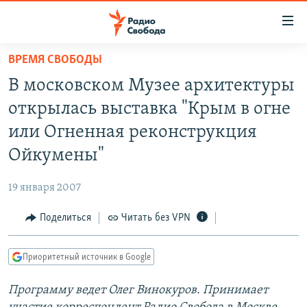
Ссылки
для
упрощенного
ВРЕМЯ СВОБОДЫ
ПРОГРАММЫ
доступа
В московском Музее архитектуры
ПОДКАСТЫ
Вернуться
открылась выставка "Крым в огне
к
АВТОРСКИЕ ПРОЕКТЫ
или Огненная реконструкция
основному
ЦИТАТЫ СВОБОДЫ
содержанию
Ойкумены"
Вернутся
МНЕНИЯ
к
19 января 2007
КУЛЬТУРА
главной
Поделиться
Читать без VPN
навигации
IDEL.РЕАЛИИ
Вернутся
КАВКАЗ.РЕАЛИИ
к
Приоритетный источник в Google
СЕВЕР.РЕАЛИИ
поиску
Программу ведет Олег Винокуров. Принимает
СИБИРЬ.РЕАЛИИ