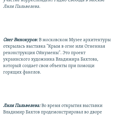
участие корреспондент Радио Свобода в Москве
РАСПИСАНИЕ ВЕЩАНИЯ
Лиля Пальвелева.
ПОДПИШИТЕСЬ НА РАССЫЛКУ
СОЦИАЛЬНЫЕ СЕТИ
Олег Винокуров:
В московском Музее архитектуры
открылась выставка "Крым в огне или Огненная
реконструкция Ойкумены". Это проект
украинского художника Владимира Бахтова,
Все сайты РСЕ/РС
который создает свои объекты при помощи
горящих факелов.
Лиля Пальвелева:
Во время открытия выставки
Владимир Бахтов продемонстрировал во дворе