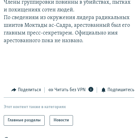
Члены группировки повинны в убийствах, пытках
РАСПИСАНИЕ ВЕЩАНИЯ
и похищениях сотен людей.
ПОДПИШИТЕСЬ НА РАССЫЛКУ
По сведениям из окружения лидера радикальных
шиитов Моктады ас-Садра, арестованный был его
главным пресс-секретарем. Официально имя
СОЦИАЛЬНЫЕ СЕТИ
арестованного пока не названо.
Все сайты РСЕ/РС
Поделиться
Читать без VPN
Подпишитесь
Этот контент также в категориях
Главные разделы
Новости