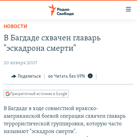
Ссылки
для
упрощенного
НОВОСТИ
ПРОГРАММЫ
доступа
В Багдаде схвачен главарь
ПОДКАСТЫ
Вернуться
"эскадрона смерти"
к
АВТОРСКИЕ ПРОЕКТЫ
основному
20 января 2007
ЦИТАТЫ СВОБОДЫ
содержанию
Вернутся
МНЕНИЯ
Поделиться
Читать без VPN
к
КУЛЬТУРА
главной
Приоритетный источник в Google
навигации
IDEL.РЕАЛИИ
Вернутся
В Багдаде в ходе совместной иракско-
КАВКАЗ.РЕАЛИИ
к
американской боевой операции схвачен главарь
СЕВЕР.РЕАЛИИ
поиску
террористической группировки, которую часто
называют "эскадрон смерти".
СИБИРЬ.РЕАЛИИ