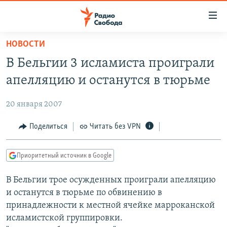
Ссылки
для
упрощенного
НОВОСТИ
ПРОГРАММЫ
доступа
В Бельгии 3 исламиста проиграли
ПОДКАСТЫ
Вернуться
апелляцию и останутся в тюрьме
к
АВТОРСКИЕ ПРОЕКТЫ
основному
20 января 2007
ЦИТАТЫ СВОБОДЫ
содержанию
Вернутся
МНЕНИЯ
Поделиться
Читать без VPN
к
КУЛЬТУРА
главной
Приоритетный источник в Google
навигации
IDEL.РЕАЛИИ
Вернутся
В Бельгии трое осужденных проиграли апелляцию
КАВКАЗ.РЕАЛИИ
к
и останутся в тюрьме по обвинению в
СЕВЕР.РЕАЛИИ
поиску
принадлежности к местной ячейке марроканской
исламистской группировки.
СИБИРЬ.РЕАЛИИ