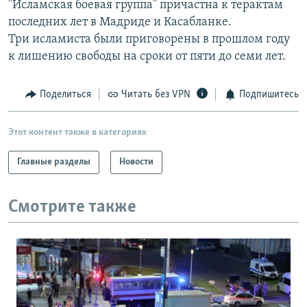
"Исламская боевая группа" причастна к терактам
РАСПИСАНИЕ ВЕЩАНИЯ
последних лет в Мадриде и Касабланке.
ПОДПИШИТЕСЬ НА РАССЫЛКУ
Три исламиста были приговорены в прошлом году
к лишению свободы на сроки от пяти до семи лет.
СОЦИАЛЬНЫЕ СЕТИ
Поделиться
Читать без VPN
Подпишитесь
Этот контент также в категориях
Главные разделы
Новости
Все сайты РСЕ/РС
Смотрите также