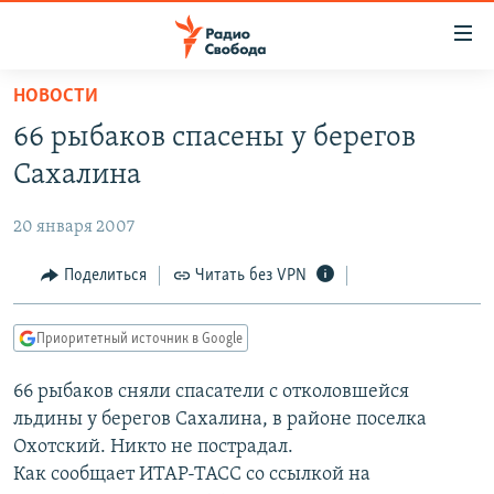
Ссылки
для
упрощенного
НОВОСТИ
ПРОГРАММЫ
доступа
66 рыбаков спасены у берегов
ПОДКАСТЫ
Вернуться
Сахалина
к
АВТОРСКИЕ ПРОЕКТЫ
основному
20 января 2007
ЦИТАТЫ СВОБОДЫ
содержанию
Вернутся
МНЕНИЯ
Поделиться
Читать без VPN
к
КУЛЬТУРА
главной
Приоритетный источник в Google
навигации
IDEL.РЕАЛИИ
Вернутся
66 рыбаков сняли спасатели с отколовшейся
КАВКАЗ.РЕАЛИИ
к
льдины у берегов Сахалина, в районе поселка
СЕВЕР.РЕАЛИИ
поиску
Охотский. Никто не пострадал.
Как сообщает ИТАР-ТАСС со ссылкой на
СИБИРЬ.РЕАЛИИ