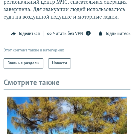
региональный центр МЧС, спасательная операция
РАСПИСАНИЕ ВЕЩАНИЯ
завершена. Для эвакуации людей использовались
ПОДПИШИТЕСЬ НА РАССЫЛКУ
суда на воздушной подушке и моторные лодки.
СОЦИАЛЬНЫЕ СЕТИ
Поделиться
Читать без VPN
Подпишитесь
Этот контент также в категориях
Главные разделы
Новости
Все сайты РСЕ/РС
Смотрите также