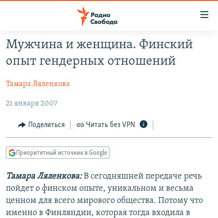
Ссылки
для
упрощенного
Мужчина и женщина. Финский
ПРОГРАММЫ
доступа
опыт гендерных отношений
ПОДКАСТЫ
Вернуться
к
Тамара Ляленкова
АВТОРСКИЕ ПРОЕКТЫ
основному
21 января 2007
ЦИТАТЫ СВОБОДЫ
содержанию
Вернутся
МНЕНИЯ
Поделиться
Читать без VPN
к
КУЛЬТУРА
главной
Приоритетный источник в Google
навигации
IDEL.РЕАЛИИ
Вернутся
КАВКАЗ.РЕАЛИИ
Тамара Ляленкова:
В сегодняшней передаче речь
к
пойдет о финском опыте, уникальном и весьма
СЕВЕР.РЕАЛИИ
поиску
ценном для всего мирового общества. Потому что
СИБИРЬ.РЕАЛИИ
именно в Финляндии, которая тогда входила в