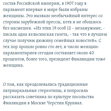
состав Российской империи, в 1907 году в
РАСПИСАНИЕ ВЕЩАНИЯ
парламент впервые в мире были избраны
ПОДПИШИТЕСЬ НА РАССЫЛКУ
женщины. Это вызвало необычайный интерес со
стороны зарубежной прессы, хотя и не обошлось
СОЦИАЛЬНЫЕ СЕТИ
без насмешек. «Из этих 19 особ 12 – незамужние, -
писала одна хельсинская газета, - так что в лучшем
случае получим дюжину семейных новостей». С
тех пор прошло ровно сто лет, и число женщин-
парламентариев сегодня составляет около 40
процентов, более того, президент Финляндии тоже
Все сайты РСЕ/РС
женщина.
О том, как преодолевались традиционные
патриархальные стереотипы, я попросила
рассказать советника по культуре посольства
Финляндии в Москве Черстин Крунвал.