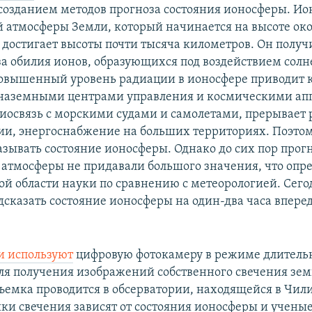
 созданием методов прогноза состояния ионосферы. Ион
 атмосферы Земли, который начинается на высоте око
 достигает высоты почти тысяча километров. Он получ
за обилия ионов, образующихся под воздействием солн
овышенный уровень радиации в ионосфере приводит 
 наземными центрами управления и космическими ап
иосвязь с морскими судами и самолетами, прерывает 
ии, энергоснабжение на больших территориях. Поэто
азывать состояние ионосферы. Однако до сих пор прог
 атмосферы не придавали большого значения, что опр
той области науки по сравнению с метеорологией. Сег
дсказать состояние ионосферы на один-два часа вперед
и используют
цифровую фотокамеру в режиме длитель
ля получения изображений собственного свечения зе
ъемка проводится в обсерватории, находящейся в Чили
ки свечения зависят от состояния ионосферы и учены