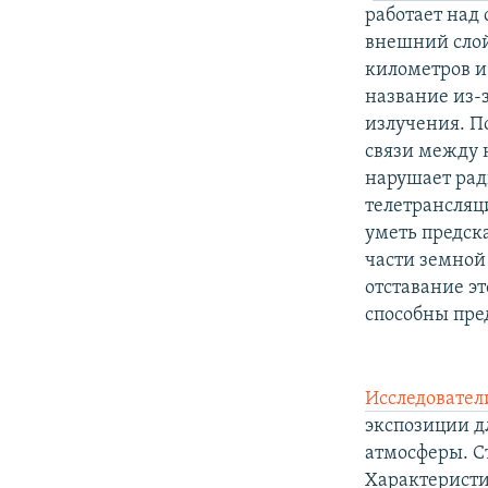
РАСПИСАНИЕ ВЕЩАНИЯ
работает над
ПОДПИШИТЕСЬ НА РАССЫЛКУ
внешний слой
километров и
название из-
излучения. П
связи между
нарушает рад
телетрансляц
уметь предск
части земной
отставание э
способны пре
Исследовател
экспозиции д
атмосферы. С
Характеристи