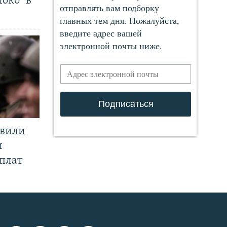
око" в
явили
и
плат