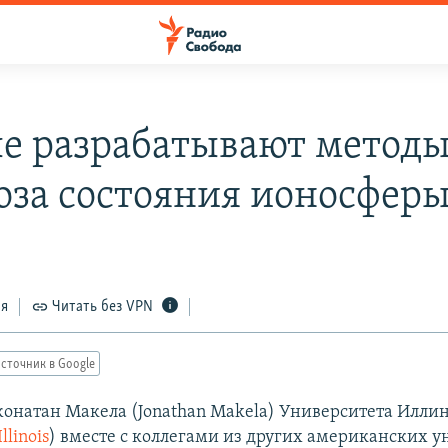
е разрабатывают метод
оза состояния ионосфер
ся
Читать без VPN
сточник в Google
онатан Макела (Jonathan Makela) Университета Илли
llinois
) вместе с коллегами из других американских у