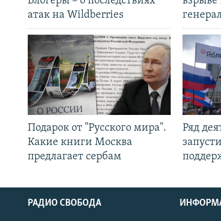
Блогеры – о последствиях
взрыве 
атак на Wildberries
генера
Подарок от "Русского мира".
Ряд де
Какие книги Москва
запуст
предлагает сербам
поддер
РАДИО СВОБОДА
ИНФОРМ