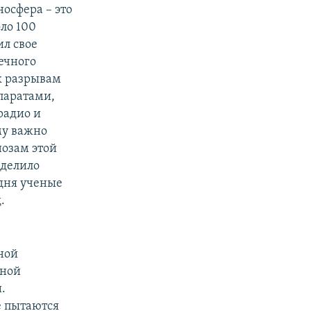
осфера – это
ло 100
ил свое
ечного
к разрывам
паратами,
радио и
му важно
нозам этой
еделило
одня ученые
.
ной
мной
.
е пытаются