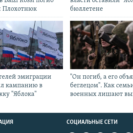
в Balzi Rossi погиб
власти оставили "Ябл
л Плохотнюк
бюллетене
ятелей эмиграции
"Он погиб, а его объ
ил кампанию в
беглецом". Как семь
жку "Яблока"
военных лишают вы
АЦИЯ
СОЦИАЛЬНЫЕ СЕТИ