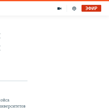
ЭФИР
ы
ы
нойса
ниверситетов