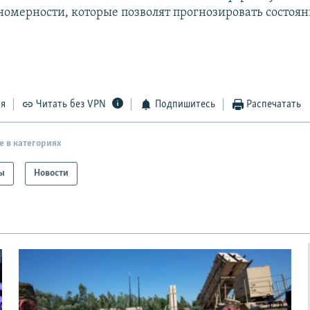
номерности, которые позволят прогнозировать состоя
ся
Читать без VPN
Подпишитесь
Распечатать
е в категориях
ы
Новости