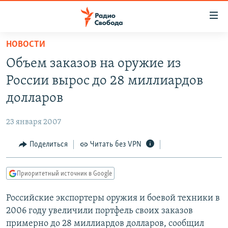
Ссылки
для
упрощенного
НОВОСТИ
ПРОГРАММЫ
доступа
Объем заказов на оружие из
ПОДКАСТЫ
Вернуться
России вырос до 28 миллиардов
к
АВТОРСКИЕ ПРОЕКТЫ
долларов
основному
ЦИТАТЫ СВОБОДЫ
содержанию
23 января 2007
Вернутся
МНЕНИЯ
к
Поделиться
Читать без VPN
КУЛЬТУРА
главной
навигации
IDEL.РЕАЛИИ
Приоритетный источник в Google
Вернутся
КАВКАЗ.РЕАЛИИ
к
Российские экспортеры оружия и боевой техники в
СЕВЕР.РЕАЛИИ
поиску
2006 году увеличили портфель своих заказов
СИБИРЬ.РЕАЛИИ
примерно до 28 миллиардов долларов, сообщил