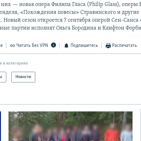
 них — новая опера Филипа Гласа (Philip Glass), оперы 
енделя, «Похождения повесы» Стравинского и другие
. Новый сезон откроется 7 сентября оперой Сен-Санса
вные партии исполнят Ольга Бородина и Клифтон Форби
ся
Читать без VPN
Подпишитесь
Распечатать
е в категориях
ы
Новости