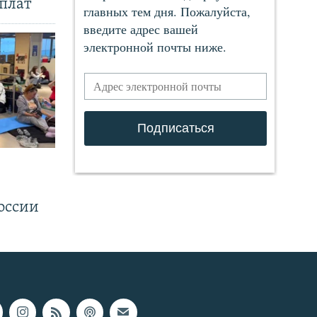
плат
.
оссии