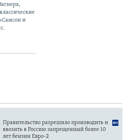
Вагнера,
 классические
 «Самсон и
с.