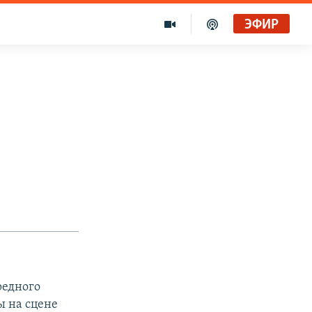
ЭФИР
редного
ы на сцене