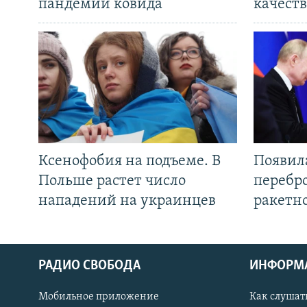
пандемии ковида
качеств
Ксенофобия на подъеме. В
Появил
Польше растет число
перебро
нападений на украинцев
ракетн
РАДИО СВОБОДА
ИНФОРМ
Мобильное приложение
Как слушат
СОЦИАЛЬНЫЕ СЕТИ