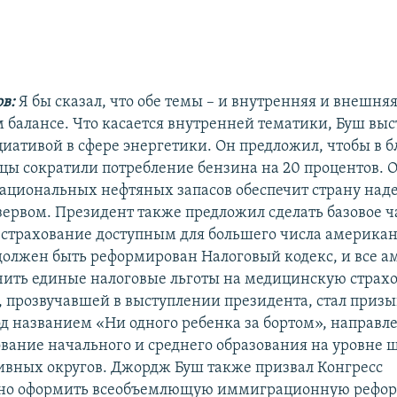
в:
Я бы сказал, что обе темы – и внутренняя и внешняя
 балансе. Что касается внутренней тематики, Буш выс
иативой в сфере энергетики. Он предложил, чтобы в 
цы сократили потребление бензина на 20 процентов. Он
ациональных нефтяных запасов обеспечит страну на
ервом. Президент также предложил сделать базовое ч
страхование доступным для большего числа американ
 должен быть реформирован Налоговый кодекс, и все 
ить единые налоговые льготы на медицинскую страхо
 прозвучавшей в выступлении президента, стал приз
д названием «Ни одного ребенка за бортом», направл
вание начального и среднего образования на уровне ш
вных округов. Джордж Буш также призвал Конгресс
ьно оформить всеобъемлющую иммиграционную рефор