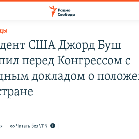
ОДЫ
дент США Джорд Буш
пил перед Конгрессом с
дным докладом о полож
стране
ся
Читать без VPN