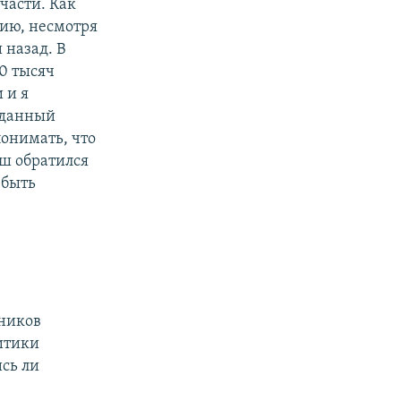
части. Как
ию, несмотря
 назад. В
0 тысяч
 и я
 данный
онимать, что
уш обратился
 быть
вников
итики
ись ли