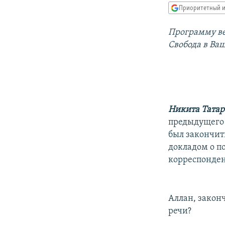
РАСПИСАНИЕ ВЕЩАНИЯ
Приоритетный и
ПОДПИШИТЕСЬ НА РАССЫЛКУ
Программу ве
Свобода в Ва
Никита Татар
предыдущего 
был закончит
докладом о п
корреспонден
Аллан, закон
речи?