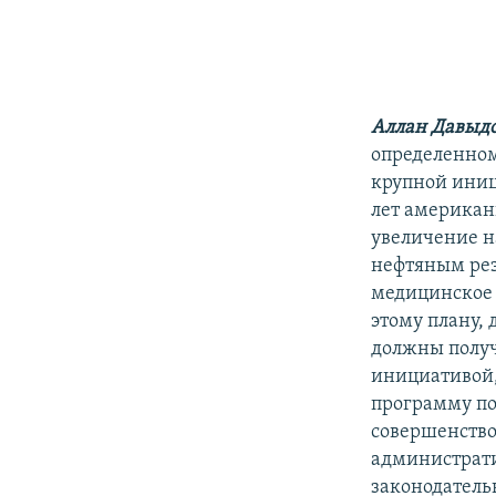
Аллан Давыдо
определенном
крупной иниц
лет американ
увеличение н
нефтяным рез
медицинское 
этому плану,
должны получ
инициативой,
программу по
совершенство
администрати
законодател