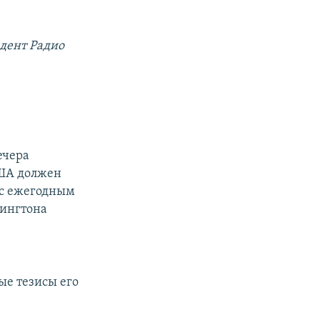
дент Радио
ечера
США должен
 с ежегодным
шингтона
ые тезисы его