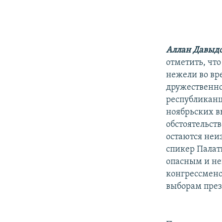
Аллан Давыдо
отметить, что
нежели во вр
дружественно
республиканц
ноябрьских в
обстоятельств
остаются неи
спикер Палат
опасным и не
конгрессмено
выборам през