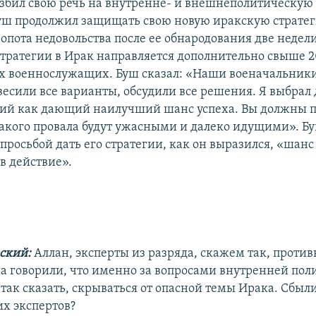
збил свою речь на внутренне- и внешнеполитическую 
уш продолжил защищать свою новую иракскую стратег
опота недовольства после ее обнародования две недели
стратегии в Ирак направляется дополнительно свыше 2
 военнослужащих. Буш сказал: «Наши военачальники
весили все варианты, обсудили все решения. Я выбрал
вий как дающий наилучший шанс успеха. Вы должны п
такого провала будут ужасными и далеко идущими». Б
 просьбой дать его стратегии, как он выразился, «шанс
в действие».
ский:
Аллан, эксперты из разряда, скажем так, проти
 говорили, что именно за вопросами внутренней пол
так сказать, скрываться от опасной темы Ирака. Сбыл
их экспертов?