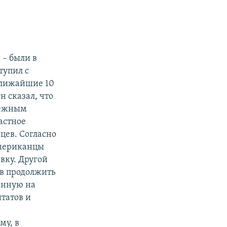
 – были в
тупил с
ближайшие 10
 сказал, что
дежным
астное
цев. Согласно
американцы
вку. Другой
ыв продолжить
енную на
татов и
му, в