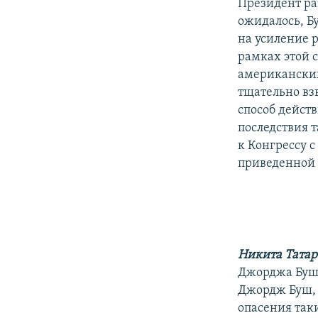
Президент ра
ожидалось, Б
на усиление р
рамках этой 
американских
тщательно вз
способ дейст
последствия 
к Конгрессу с
приведенной 
Никита Татар
Джорджа Буша
Джордж Буш, 
опасения так