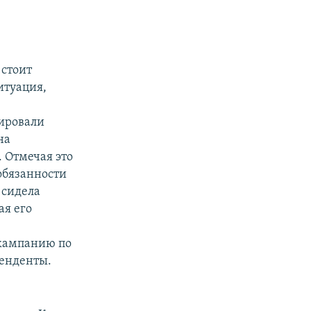
 стоит
итуация,
нировали
на
 Отмечая это
 обязанности
 сидела
ая его
 кампанию по
тенденты.