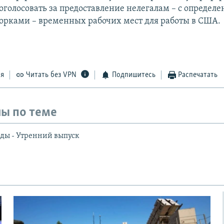
роголосовать за предоставление нелегалам – с определ
ворками – временных рабочих мест для работы в США.
ся
Читать без VPN
Подпишитесь
Распечатать
ы по теме
ды - Утренний выпуск