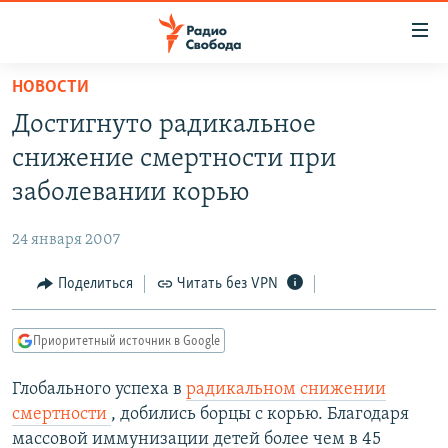
Ссылки
для
упрощенного
НОВОСТИ
ПРОГРАММЫ
доступа
Достигнуто радикальное
ПОДКАСТЫ
Вернуться
снижение смертности при
к
АВТОРСКИЕ ПРОЕКТЫ
заболевании корью
основному
ЦИТАТЫ СВОБОДЫ
содержанию
24 января 2007
Вернутся
МНЕНИЯ
к
Поделиться
Читать без VPN
КУЛЬТУРА
главной
навигации
IDEL.РЕАЛИИ
Приоритетный источник в Google
Вернутся
КАВКАЗ.РЕАЛИИ
к
Глобального успеха в
радикальном снижении
СЕВЕР.РЕАЛИИ
поиску
смертности
, добились борцы с корью. Благодаря
СИБИРЬ.РЕАЛИИ
массовой иммунизации детей более чем в 45