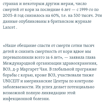
странах и некоторым другим мерам, число
РАСПИСАНИЕ ВЕЩАНИЯ
смертей от кори за последние 6 лет — с 1999-го по
ПОДПИШИТЕСЬ НА РАССЫЛКУ
2005-й год снизилось на 60%, т.е. на 530 тысяч. Эти
данные опубликованы в британском журнале
СОЦИАЛЬНЫЕ СЕТИ
Lancet .
«Наше обещание спасти от смерти сотни тысяч
детей и снизить смертность от кори вдвое мы
перевыполнили всего за 6 лет», — заявила глава
Все сайты РСЕ/РС
Международной организации здравоохранения,
ВОЗ, д-р Маргарет Чан. В глобальной программе
борьбы с корью, кроме ВОЗ, участвовали также
UNICEFF и американские Центры по контролю
заболеваемости. Их успех делает потенциально
возможной полную ликвидацию этой
инфекционной болезни.