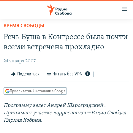
Ссылки
для
упрощенного
ВРЕМЯ СВОБОДЫ
ПРОГРАММЫ
доступа
Речь Буша в Конгрессе была почти
ПОДКАСТЫ
Вернуться
всеми встречена прохладно
к
АВТОРСКИЕ ПРОЕКТЫ
основному
24 января 2007
ЦИТАТЫ СВОБОДЫ
содержанию
Вернутся
МНЕНИЯ
Поделиться
Читать без VPN
к
КУЛЬТУРА
главной
Приоритетный источник в Google
навигации
IDEL.РЕАЛИИ
Вернутся
Программу ведет
Андрей Шароградский
.
КАВКАЗ.РЕАЛИИ
к
Принимает участие корреспондент Радио Свобода
СЕВЕР.РЕАЛИИ
поиску
Кирилл Кобрин.
СИБИРЬ.РЕАЛИИ