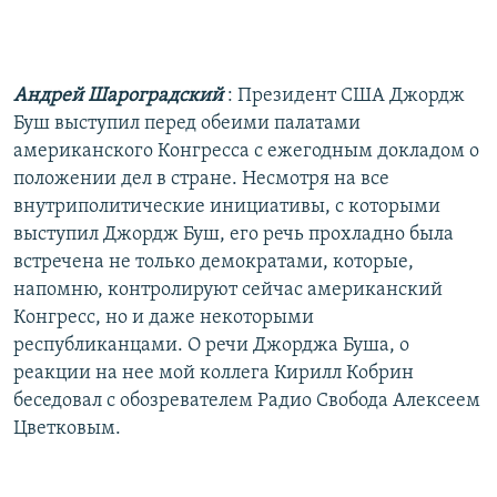
РАСПИСАНИЕ ВЕЩАНИЯ
ПОДПИШИТЕСЬ НА РАССЫЛКУ
Андрей Шароградский
: Президент США Джордж
СОЦИАЛЬНЫЕ СЕТИ
Буш выступил перед обеими палатами
американского Конгресса с ежегодным докладом о
положении дел в стране. Несмотря на все
внутриполитические инициативы, с которыми
выступил Джордж Буш, его речь прохладно была
встречена не только демократами, которые,
Все сайты РСЕ/РС
напомню, контролируют сейчас американский
Конгресс, но и даже некоторыми
республиканцами. О речи Джорджа Буша, о
реакции на нее мой коллега Кирилл Кобрин
беседовал с обозревателем Радио Свобода Алексеем
Цветковым.