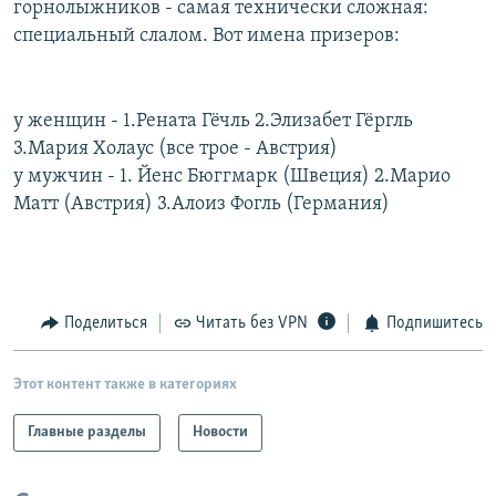
горнолыжников - самая технически сложная:
РАСПИСАНИЕ ВЕЩАНИЯ
специальный слалом. Вот имена призеров:
ПОДПИШИТЕСЬ НА РАССЫЛКУ
у женщин - 1.Рената Гёчль 2.Элизабет Гёргль
СОЦИАЛЬНЫЕ СЕТИ
3.Мария Холаус (все трое - Австрия)
у мужчин - 1. Йенс Бюггмарк (Швеция) 2.Марио
Матт (Австрия) 3.Алоиз Фогль (Германия)
Все сайты РСЕ/РС
Поделиться
Читать без VPN
Подпишитесь
Этот контент также в категориях
Главные разделы
Новости