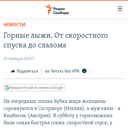
Ссылки
для
упрощенного
НОВОСТИ
ПРОГРАММЫ
доступа
Горные лыжи. От скоростного
ПОДКАСТЫ
Вернуться
спуска до слалома
к
АВТОРСКИЕ ПРОЕКТЫ
основному
27 января 2007
ЦИТАТЫ СВОБОДЫ
содержанию
Вернутся
МНЕНИЯ
Поделиться
Читать без VPN
к
КУЛЬТУРА
главной
Приоритетный источник в Google
навигации
IDEL.РЕАЛИИ
Вернутся
На очередных этапах Кубка мира женщины
КАВКАЗ.РЕАЛИИ
к
соревнуются в Сестриере (Италия), а мужчины - в
СЕВЕР.РЕАЛИИ
поиску
Кицбюэле (Австрия). В субботу у горнолыжниц
была самая быстрая гонка: скоростной спуск, у
СИБИРЬ.РЕАЛИИ