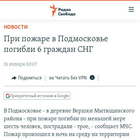
Ссылки
для
упрощенного
НОВОСТИ
ПРОГРАММЫ
доступа
При пожаре в Подмосковье
ПОДКАСТЫ
Вернуться
погибли 6 граждан СНГ
к
АВТОРСКИЕ ПРОЕКТЫ
основному
31 января 2007
ЦИТАТЫ СВОБОДЫ
содержанию
Вернутся
МНЕНИЯ
Поделиться
Читать без VPN
к
КУЛЬТУРА
главной
Приоритетный источник в Google
навигации
IDEL.РЕАЛИИ
Вернутся
В Подмосковье - в деревне Вершки Мытищинского
КАВКАЗ.РЕАЛИИ
к
района - при пожаре погибли по меньшей мере
СЕВЕР.РЕАЛИИ
поиску
шесть человек, пострадали - трое, - сообщает МЧС.
Пожар произошел в ночь на среду на территории
СИБИРЬ.РЕАЛИИ