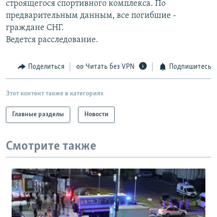
строящегося спортивного комплекса. По
РАСПИСАНИЕ ВЕЩАНИЯ
предварительным данным, все погибшие -
ПОДПИШИТЕСЬ НА РАССЫЛКУ
граждане СНГ.
Ведется расследование.
СОЦИАЛЬНЫЕ СЕТИ
Поделиться
Читать без VPN
Подпишитесь
Этот контент также в категориях
Главные разделы
Новости
Все сайты РСЕ/РС
Смотрите также