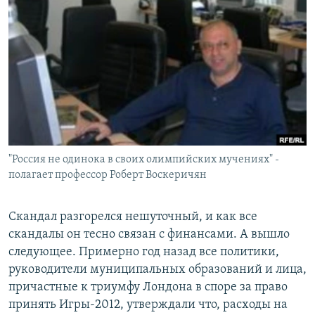
РАСПИСАНИЕ ВЕЩАНИЯ
ПОДПИШИТЕСЬ НА РАССЫЛКУ
СОЦИАЛЬНЫЕ СЕТИ
"Россия не одинока в своих олимпийских мучениях" -
Все сайты РСЕ/РС
полагает профессор Роберт Воскеричян
Скандал разгорелся нешуточный, и как все
скандалы он тесно связан с финансами. А вышло
следующее. Примерно год назад все политики,
руководители муниципальных образований и лица,
причастные к триумфу Лондона в споре за право
принять Игры-2012, утверждали что, расходы на