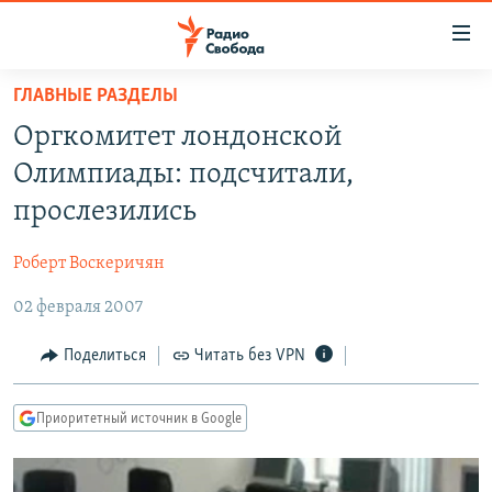
Ссылки
для
упрощенного
ГЛАВНЫЕ РАЗДЕЛЫ
ПРОГРАММЫ
доступа
Оргкомитет лондонской
ПОДКАСТЫ
Вернуться
Олимпиады: подсчитали,
к
АВТОРСКИЕ ПРОЕКТЫ
прослезились
основному
ЦИТАТЫ СВОБОДЫ
содержанию
Роберт Воскеричян
Вернутся
МНЕНИЯ
к
02 февраля 2007
КУЛЬТУРА
главной
навигации
IDEL.РЕАЛИИ
Поделиться
Читать без VPN
Вернутся
КАВКАЗ.РЕАЛИИ
к
Приоритетный источник в Google
СЕВЕР.РЕАЛИИ
поиску
СИБИРЬ.РЕАЛИИ