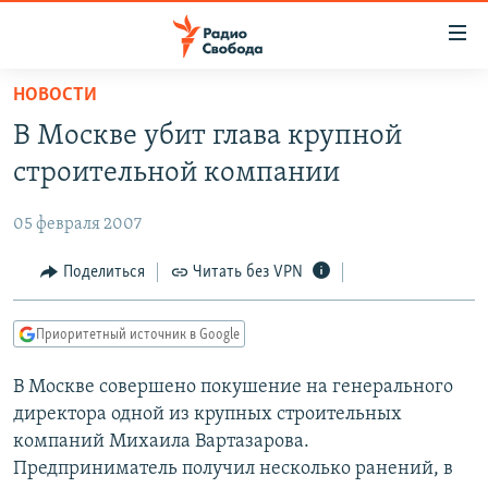
Ссылки
для
упрощенного
НОВОСТИ
ПРОГРАММЫ
доступа
В Москве убит глава крупной
ПОДКАСТЫ
Вернуться
строительной компании
к
АВТОРСКИЕ ПРОЕКТЫ
основному
05 февраля 2007
ЦИТАТЫ СВОБОДЫ
содержанию
Вернутся
МНЕНИЯ
Поделиться
Читать без VPN
к
КУЛЬТУРА
главной
Приоритетный источник в Google
навигации
IDEL.РЕАЛИИ
Вернутся
В Москве совершено покушение на генерального
КАВКАЗ.РЕАЛИИ
к
директора одной из крупных строительных
СЕВЕР.РЕАЛИИ
поиску
компаний Михаила Вартазарова.
Предприниматель получил несколько ранений, в
СИБИРЬ.РЕАЛИИ