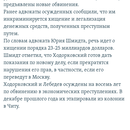
предъявлены новые обвинения.
РАСПИСАНИЕ ВЕЩАНИЯ
Ранее адвокаты осужденных сообщили, что им
ПОДПИШИТЕСЬ НА РАССЫЛКУ
инкриминируется хищение и легализация
денежных средств, полученных преступным
СОЦИАЛЬНЫЕ СЕТИ
путем.
По словам адвоката Юрия Шмидта, речь идет о
хищении порядка 23-25 миллиардов долларов.
Шмидт отметил, что Ходорковский готов дать
показания по новому делу, если прекратятся
нарушения его прав, в частности, если его
Все сайты РСЕ/РС
переведут в Москву.
Ходорковский и Лебедев осуждены на восемь лет
по обвинению в экономических преступлениях. В
декабре прошлого года их этапировали из колонии
в Читу.