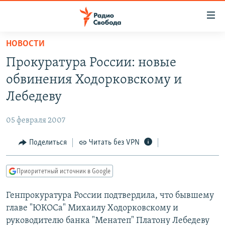
Ссылки
для
упрощенного
НОВОСТИ
ПРОГРАММЫ
доступа
Прокуратура России: новые
ПОДКАСТЫ
Вернуться
обвинения Ходорковскому и
к
АВТОРСКИЕ ПРОЕКТЫ
Лебедеву
основному
ЦИТАТЫ СВОБОДЫ
содержанию
05 февраля 2007
Вернутся
МНЕНИЯ
к
Поделиться
Читать без VPN
КУЛЬТУРА
главной
навигации
IDEL.РЕАЛИИ
Приоритетный источник в Google
Вернутся
КАВКАЗ.РЕАЛИИ
к
Генпрокуратура России подтвердила, что бывшему
СЕВЕР.РЕАЛИИ
поиску
главе "ЮКОСа" Михаилу Ходорковскому и
СИБИРЬ.РЕАЛИИ
руководителю банка "Менатеп" Платону Лебедеву