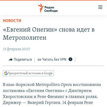
Ссылки
для
упрощенного
НОВОСТИ
ПРОГРАММЫ
доступа
«Евгений Онегин» снова идет в
ПОДКАСТЫ
Вернуться
Метрополитен
к
АВТОРСКИЕ ПРОЕКТЫ
основному
13 февраля 2007
ЦИТАТЫ СВОБОДЫ
содержанию
Вернутся
МНЕНИЯ
Поделиться
Читать без VPN
к
КУЛЬТУРА
главной
Приоритетный источник в Google
навигации
IDEL.РЕАЛИИ
Вернутся
В нью-йоркской Metropoliten Opera восстановлена
КАВКАЗ.РЕАЛИИ
к
постановка «Евгения Онегина» с Дмитирием
СЕВЕР.РЕАЛИИ
поиску
Хворостовским и Рене Флеминг в главных ролях.
Дирижер — Валерий Гергиев. 14 февраля Рене
СИБИРЬ.РЕАЛИИ