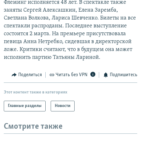
Флеминг исполняется 48 лет. В спектакле также
РАСПИСАНИЕ ВЕЩАНИЯ
заняты Сергей Алексашкин, Елена Заремба,
ПОДПИШИТЕСЬ НА РАССЫЛКУ
Светлана Волкова, Лариса Шевченко. Билеты на все
спектакли распроданы. Последнее выступление
состоится 2 марта. На премьере присутствовала
СОЦИАЛЬНЫЕ СЕТИ
певица Анна Нетребко, сидевшая в директорской
ложе. Критики считают, что в будущем она может
исполнить партию Татьяны Лариной.
Поделиться
Читать без VPN
Подпишитесь
Все сайты РСЕ/РС
Этот контент также в категориях
Главные разделы
Новости
Смотрите также