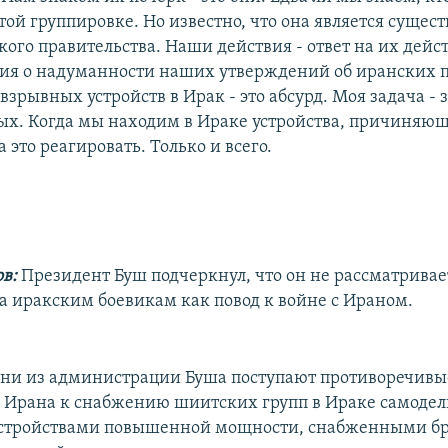
той группировке. Но известно, что она является сущес
ого правительства. Наши действия - ответ на их дейс
я о надуманности наших утверждений об иранских п
зрывных устройств в Ирак - это абсурд. Моя задача -
х. Когда мы находим в Ираке устройства, причиняющи
это реагировать. Только и всего.
в:
Президент Буш подчеркнул, что он не рассматрива
 иракским боевикам как повод к войне с Ираном.
дни из администрации Буша поступают противоречивы
 Ирана к снабжению шиитских групп в Ираке самоде
стройствами повышенной мощности, снабженными б