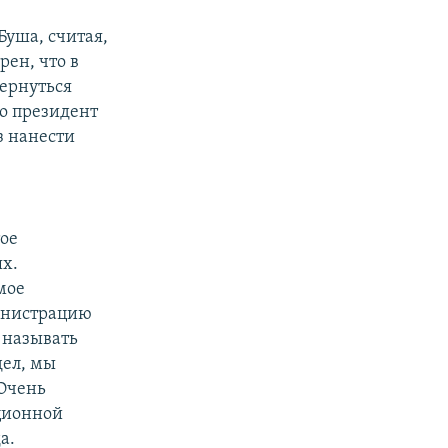
уша, считая,
рен, что в
ернуться
о президент
з нанести
тое
х.
мое
министрацию
ы называть
дел, мы
 Очень
ационной
а.