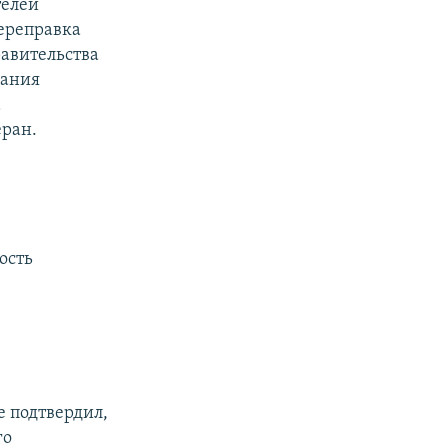
телей
переправка
авительства
вания
а
еран.
ость
е подтвердил,
го