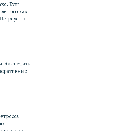
аке. Буш
сле того как
Петреуса на
ы обеспечить
оперативные
онгресса
ю,