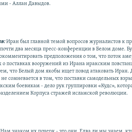
ями - Аллан Давыдов.
ов:
Иран был главной темой вопросов журналистов к п
а почти два месяца пресс-конференции в Белом доме. Б
окомментировать предположения о том, что поток ам
 о поставках вооружений из Ирана иракским повста
тем, что Белый дом якобы ищет повод атаковать Иран
н не сомневается в том, что поставки самодельных взр
кским боевикам - дело рук группировки «Кудс», котор
азделением Корпуса стражей исламской революции.
Нам знаком их почерк - это они. Едва ли мы знаем, к