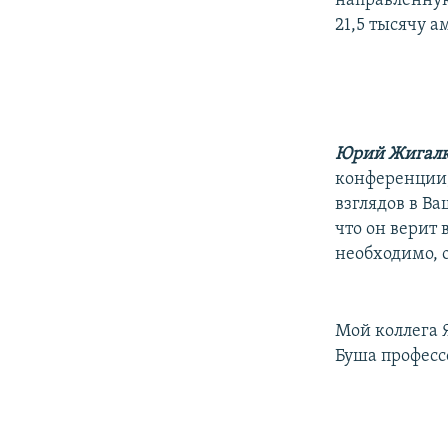
направленную
21,5 тысячу 
Юрий Жигалк
конференции,
взглядов в В
что он верит
необходимо, 
Мой коллега 
Буша професс