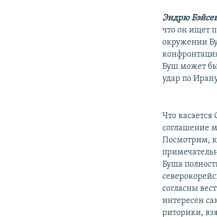
Эндрю Бэйсев
что он ищет п
окружении Бу
конфронтация
Буш может бы
удар по Ирану
Что касается 
соглашение м
Посмотрим, к
примечательн
Буша полность
северокорейс
согласны вес
интересен са
риторики, взя