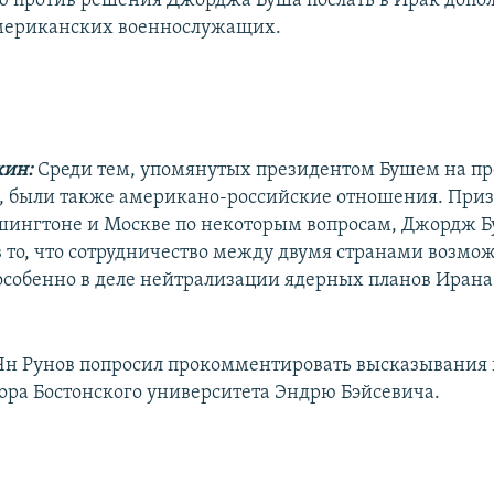
 против решения Джорджа Буша послать в Ирак допо
американских военнослужащих.
ин:
Среди тем, упомянутых президентом Бушем на пр
 были также американо-российские отношения. Приз
ашингтоне и Москве по некоторым вопросам, Джордж Б
 в то, что сотрудничество между двумя странами возмо
особенно в деле нейтрализации ядерных планов Ирана
Ян Рунов попросил прокомментировать высказывания
ора Бостонского университета Эндрю Бэйсевича.