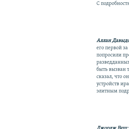
С подробност
Аллан Давыд
его первой з
попросили пр
разведданных
быть вызван 
сказал, что о
устройств ира
элитным подр
Джордж Буш: