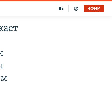
ЭФИР
жает
и
ы
им