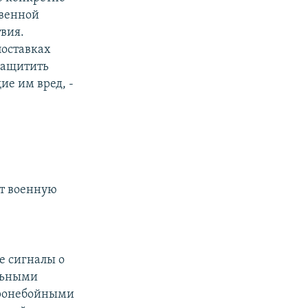
твенной
твия.
оставках
 защитить
е им вред, -
ет военную
е сигналы о
льными
ронебойными