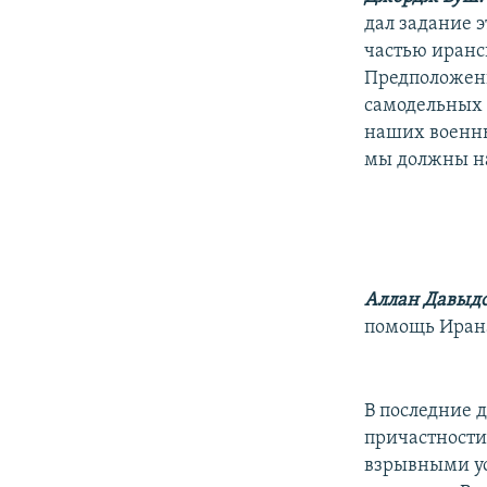
дал задание э
частью иранск
Предположени
самодельных в
наших военны
мы должны на 
Аллан Давыдо
помощь Ирана
В последние 
причастности
взрывными у