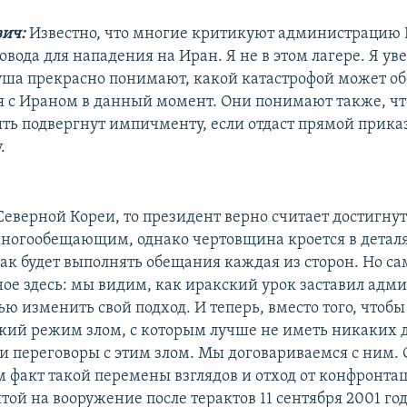
ич:
Известно, что многие критикуют администрацию Б
овода для нападения на Иран. Я не в этом лагере. Я уве
ша прекрасно понимают, какой катастрофой может об
 с Ираном в данный момент. Они понимают также, чт
ть подвергнут импичменту, если отдаст прямой прика
.
Северной Кореи, то президент верно считает достигну
ногообещающим, однако чертовщина кроется в деталя
ак будет выполнять обещания каждая из сторон. Но са
ое здесь: мы видим, как иракский урок заставил ад
ю изменить свой подход. И теперь, вместо того, чтоб
кий режим злом, с которым лучше не иметь никаких 
ти переговоры с этим злом. Мы договариваемся с ним.
м факт такой перемены взглядов и отход от конфронт
той на вооружение после терактов 11 сентября 2001 год