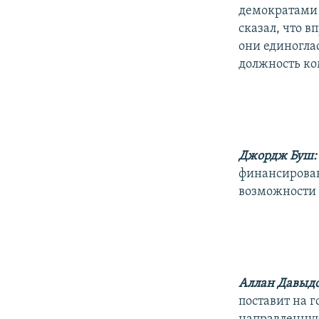
демократами 
сказал, что в
они единогла
должность к
Джордж Буш
финансирован
возможности 
Аллан Давыдо
поставит на 