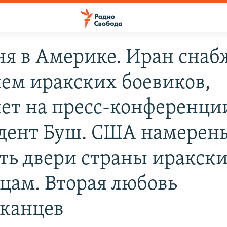
ня в Америке. Иран снаб
ем иракских боевиков,
яет на пресс-конференци
дент Буш. США намерен
ть двери страны иракск
цам. Вторая любовь
канцев