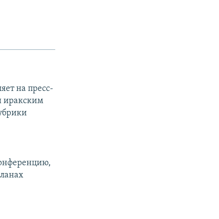
яет на пресс-
ы иракским
рубрики
конференцию,
планах