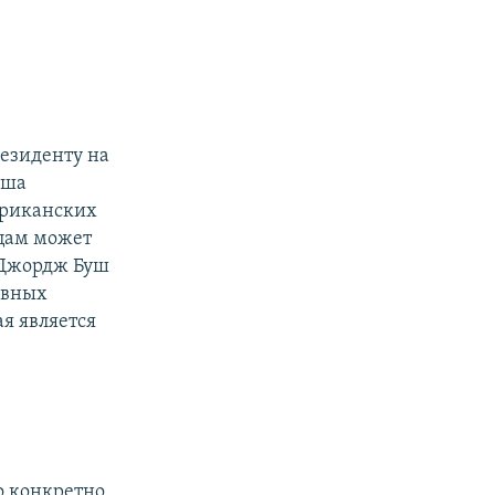
резиденту на
уша
ериканских
нцам может
. Джордж Буш
ывных
ая является
то конкретно