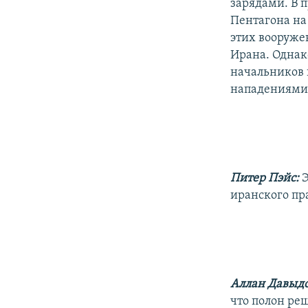
зарядами. В 
Пентагона на
этих вооруже
Ирана. Однак
начальников ш
нападениями 
Питер Пэйс:
Э
иранского пр
Аллан Давыдо
что полон ре