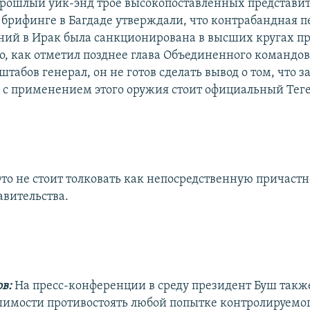
прошлый уик-энд трое высокопоставленных представи
 брифинге в Багдаде утверждали, что контрабандная 
ний в Ирак была санкционирована в высших кругах пр
о, как отметил позднее глава Объединенного командо
табов генерал, он не готов сделать вывод о том, что з
с применением этого оружия стоит официальный Тег
то не стоит толковать как непосредственную причастн
авительства.
в:
На пресс-конференции в среду президент Буш такж
шимости противостоять любой попытке контролируемо