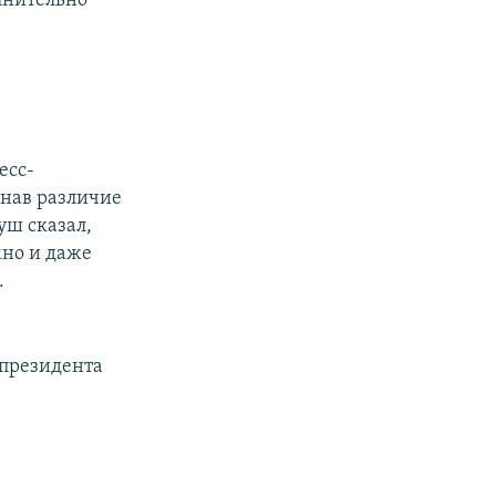
лнительно
есс-
нав различие
уш сказал,
жно и даже
.
 президента