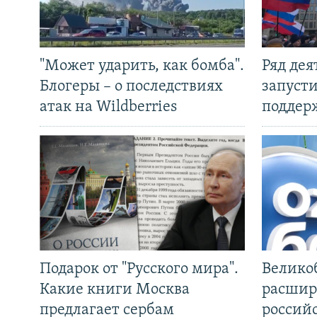
"Может ударить, как бомба".
Ряд де
Блогеры – о последствиях
запуст
атак на Wildberries
поддер
Подарок от "Русского мира".
Велико
Какие книги Москва
расшир
предлагает сербам
россий