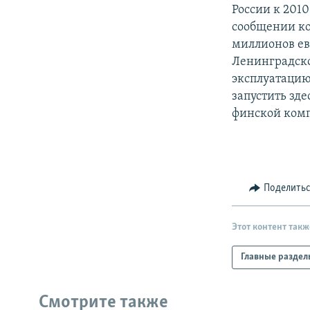
РАСПИСАНИЕ ВЕЩАНИЯ
России к 2010
ПОДПИШИТЕСЬ НА РАССЫЛКУ
сообщении ко
миллионов евр
Ленинградской
эксплуатацию 
запустить зд
финской комп
Поделить
Этот контент такж
Главные раздел
Смотрите также