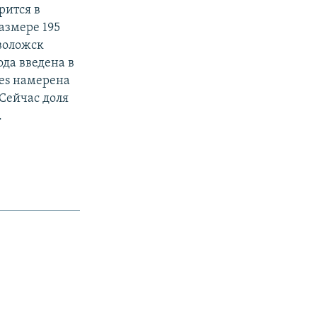
рится в
азмере 195
еволожск
ода введена в
res намерена
Сейчас доля
.