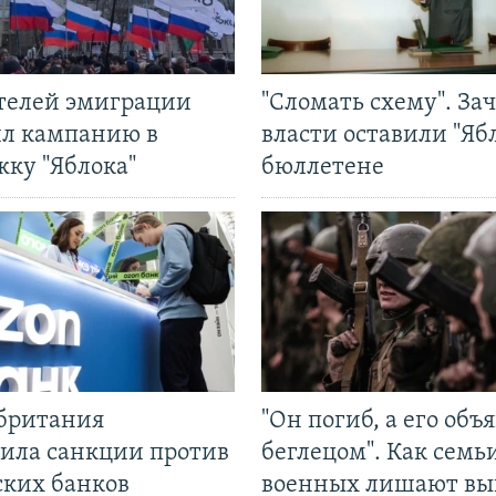
ятелей эмиграции
"Сломать схему". За
ил кампанию в
власти оставили "Ябл
жку "Яблока"
бюллетене
британия
"Он погиб, а его объ
ила санкции против
беглецом". Как семь
ских банков
военных лишают вы