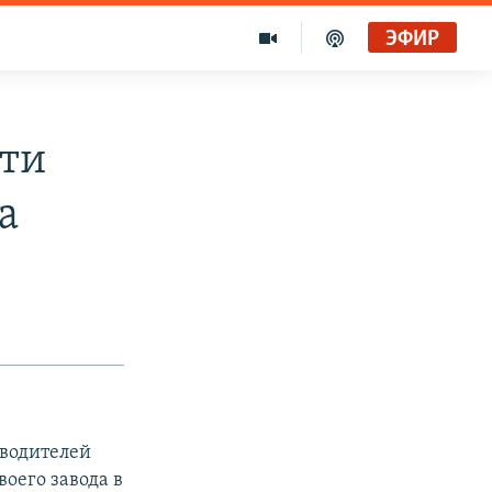
ЭФИР
сти
а
зводителей
оего завода в