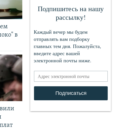
чем
око" в
явили
и
плат