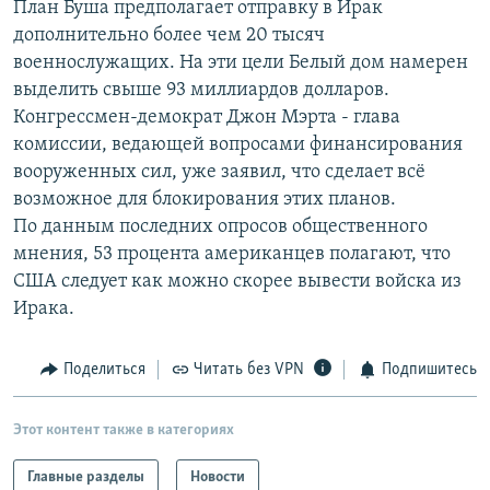
План Буша предполагает отправку в Ирак
РАСПИСАНИЕ ВЕЩАНИЯ
дополнительно более чем 20 тысяч
ПОДПИШИТЕСЬ НА РАССЫЛКУ
военнослужащих. На эти цели Белый дом намерен
выделить свыше 93 миллиардов долларов.
Конгрессмен-демократ Джон Мэрта - глава
СОЦИАЛЬНЫЕ СЕТИ
комиссии, ведающей вопросами финансирования
вооруженных сил, уже заявил, что сделает всё
возможное для блокирования этих планов.
По данным последних опросов общественного
мнения, 53 процента американцев полагают, что
Все сайты РСЕ/РС
США следует как можно скорее вывести войска из
Ирака.
Поделиться
Читать без VPN
Подпишитесь
Этот контент также в категориях
Главные разделы
Новости