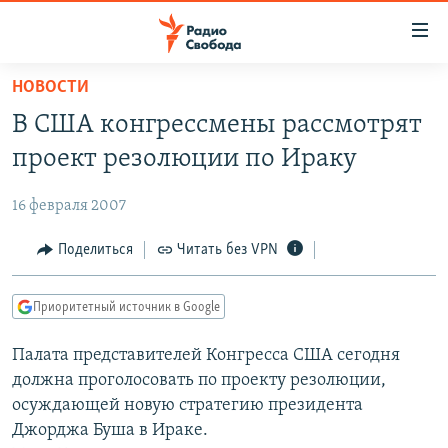
Ссылки
для
упрощенного
НОВОСТИ
ПРОГРАММЫ
доступа
В США конгрессмены рассмотрят
ПОДКАСТЫ
Вернуться
проект резолюции по Ираку
к
АВТОРСКИЕ ПРОЕКТЫ
основному
16 февраля 2007
ЦИТАТЫ СВОБОДЫ
содержанию
Вернутся
МНЕНИЯ
Поделиться
Читать без VPN
к
КУЛЬТУРА
главной
Приоритетный источник в Google
навигации
IDEL.РЕАЛИИ
Вернутся
Палата представителей Конгресса США сегодня
КАВКАЗ.РЕАЛИИ
к
должна проголосовать по проекту резолюции,
СЕВЕР.РЕАЛИИ
поиску
осуждающей новую стратегию президента
Джорджа Буша в Ираке.
СИБИРЬ.РЕАЛИИ