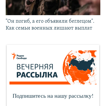
"Он погиб, а его объявили беглецом".
Как семьи военных лишают выплат