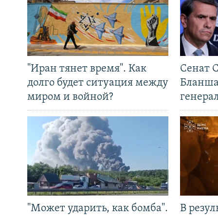
"Иран тянет время". Как
Сенат 
долго будет ситуация между
Бланша
миром и войной?
генера
"Может ударить, как бомба".
В резул