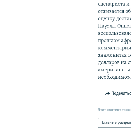
РАСПИСАНИЕ ВЕЩАНИЯ
сценариста и
ПОДПИШИТЕСЬ НА РАССЫЛКУ
отзывается о
оценку дости
Пауэлл. Оппо
воспользовалс
прошлом афро
комментарии 
знаменитая т
долларов на 
американские
необходимо»
Поделить
Этот контент такж
Главные раздел