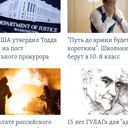
США утвердил Тодда
"Путь до армии буде
 на пост
коротким". Школьни
льного прокурора
берут в 10-й класс
ьтате российского
15 лет ГУЛАГа для "а