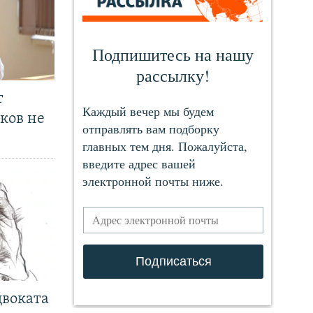
т
ков не
двоката