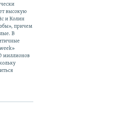
ически
ает высокую
йс и Колин
избы», причем
лые. В
ритичные
sweek»
40 миллионов
кольку
иться