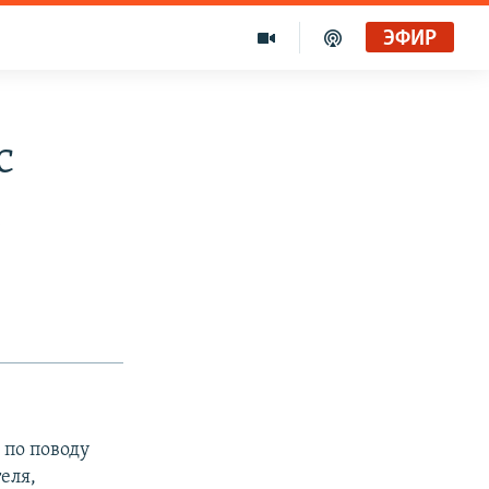
ЭФИР
с
е
по поводу
еля,