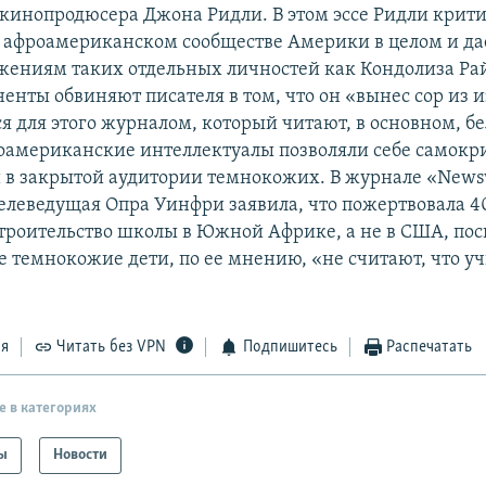
 кинопродюсера Джона Ридли. В этом эссе Ридли крит
б афроамериканском сообществе Америки в целом и д
жениям таких отдельных личностей как Кондолиза Ра
ненты обвиняют писателя в том, что он «вынес сор из 
я для этого журналом, который читают, в основном, бе
американские интеллектуалы позволяли себе самок
в закрытой аудитории темнокожих. В журнале «New
елеведущая Опра Уинфри заявила, что пожертвовала 
строительство школы в Южной Африке, а не в США, пос
 темнокожие дети, по ее мнению, «не считают, что уч
.
ся
Читать без VPN
Подпишитесь
Распечатать
е в категориях
ы
Новости