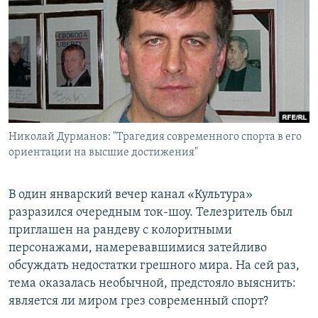
РАСПИСАНИЕ ВЕЩАНИЯ
ПОДПИШИТЕСЬ НА РАССЫЛКУ
СОЦИАЛЬНЫЕ СЕТИ
Николай Дурманов: "Трагедия современного спорта в его
ориентации на высшие достижения"
Все сайты РСЕ/РС
В один январский вечер канал «Культура»
разразился очередным ток-шоу. Телезритель был
приглашен на рандеву с колоритными
персонажами, намеревавшимися затейливо
обсуждать недостатки грешного мира. На сей раз,
тема оказалась необычной, предстояло выяснить:
является ли миром грез современный спорт?