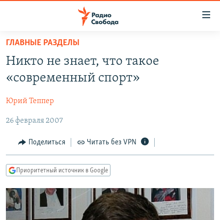
Ссылки
для
упрощенного
ГЛАВНЫЕ РАЗДЕЛЫ
ПРОГРАММЫ
доступа
Никто не знает, что такое
ПОДКАСТЫ
Вернуться
«современный спорт»
к
АВТОРСКИЕ ПРОЕКТЫ
основному
Юрий Теппер
ЦИТАТЫ СВОБОДЫ
содержанию
Вернутся
26 февраля 2007
МНЕНИЯ
к
КУЛЬТУРА
Поделиться
Читать без VPN
главной
навигации
IDEL.РЕАЛИИ
Вернутся
Приоритетный источник в Google
КАВКАЗ.РЕАЛИИ
к
СЕВЕР.РЕАЛИИ
поиску
СИБИРЬ.РЕАЛИИ