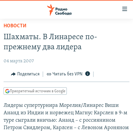
Ссылки
для
упрощенного
НОВОСТИ
ПРОГРАММЫ
доступа
Шахматы. В Линаресе по-
ПОДКАСТЫ
Вернуться
прежнему два лидера
к
АВТОРСКИЕ ПРОЕКТЫ
основному
04 марта 2007
ЦИТАТЫ СВОБОДЫ
содержанию
Вернутся
МНЕНИЯ
Поделиться
Читать без VPN
к
КУЛЬТУРА
главной
Приоритетный источник в Google
навигации
IDEL.РЕАЛИИ
Вернутся
Лидеры супертурнира Морелия/Линарес Виши
КАВКАЗ.РЕАЛИИ
к
Ананд из Индии и норвежец Магнус Карслен в 9-м
СЕВЕР.РЕАЛИИ
поиску
туре сыграли вничью: Ананд – с россиянином
Петром Свидлером, Карлсен – с Левоном Ароняном
СИБИРЬ.РЕАЛИИ