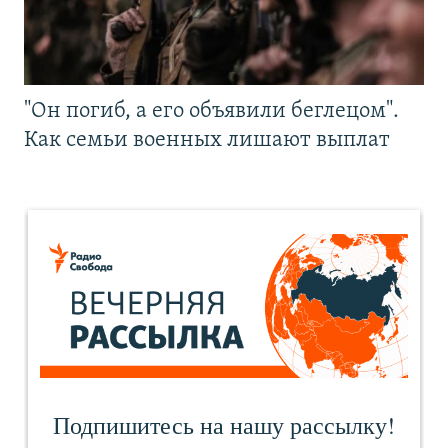
"Он погиб, а его объявили беглецом".
Как семьи военных лишают выплат