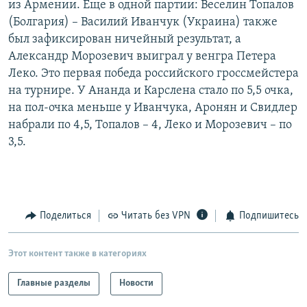
из Армении. Еще в одной партии: Веселин Топалов
РАСПИСАНИЕ ВЕЩАНИЯ
(Болгария) – Василий Иванчук (Украина) также
ПОДПИШИТЕСЬ НА РАССЫЛКУ
был зафиксирован ничейный результат, а
Александр Морозевич выиграл у венгра Петера
Леко. Это первая победа российского гроссмейстера
СОЦИАЛЬНЫЕ СЕТИ
на турнире. У Ананда и Карслена стало по 5,5 очка,
на пол-очка меньше у Иванчука, Аронян и Свидлер
набрали по 4,5, Топалов – 4, Леко и Морозевич – по
3,5.
Все сайты РСЕ/РС
Поделиться
Читать без VPN
Подпишитесь
Этот контент также в категориях
Главные разделы
Новости