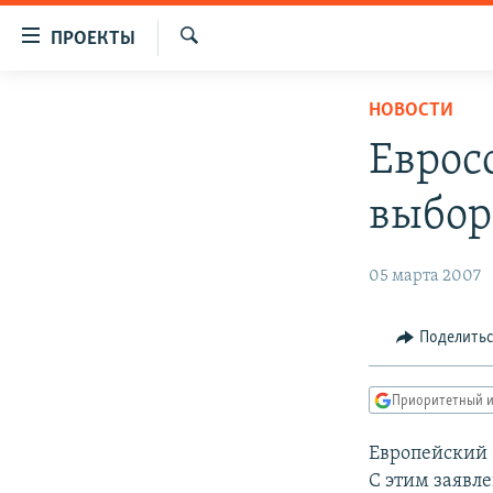
Ссылки
ПРОЕКТЫ
для
Искать
упрощенного
ПРОГРАММЫ
НОВОСТИ
доступа
ПОДКАСТЫ
Еврос
Вернуться
АВТОРСКИЕ ПРОЕКТЫ
к
выбор
основному
ЦИТАТЫ СВОБОДЫ
содержанию
МНЕНИЯ
Вернутся
05 марта 2007
КУЛЬТУРА
к
главной
IDEL.РЕАЛИИ
Поделить
навигации
КАВКАЗ.РЕАЛИИ
Вернутся
Приоритетный и
к
СЕВЕР.РЕАЛИИ
поиску
Европейский 
СИБИРЬ.РЕАЛИИ
С этим заявл