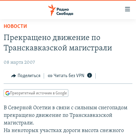
Ссылки
для
упрощенного
НОВОСТИ
ПРОГРАММЫ
доступа
Прекращено движение по
ПОДКАСТЫ
Вернуться
Транскавказской магистрали
к
АВТОРСКИЕ ПРОЕКТЫ
основному
08 марта 2007
ЦИТАТЫ СВОБОДЫ
содержанию
Вернутся
МНЕНИЯ
Поделиться
Читать без VPN
к
КУЛЬТУРА
главной
Приоритетный источник в Google
навигации
IDEL.РЕАЛИИ
Вернутся
В Северной Осетии в связи с сильным снегопадом
КАВКАЗ.РЕАЛИИ
к
прекращено движение по Транскавказской
СЕВЕР.РЕАЛИИ
поиску
магистрали.
На некоторых участках дороги высота снежного
СИБИРЬ.РЕАЛИИ