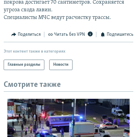
покрова достигает 70 сантиметров. Сохраняется
РАСПИСАНИЕ ВЕЩАНИЯ
угроза схода лавин.
ПОДПИШИТЕСЬ НА РАССЫЛКУ
Специалисты МЧС ведут расчистку трассы.
СОЦИАЛЬНЫЕ СЕТИ
Поделиться
Читать без VPN
Подпишитесь
Этот контент также в категориях
Главные разделы
Новости
Все сайты РСЕ/РС
Смотрите также