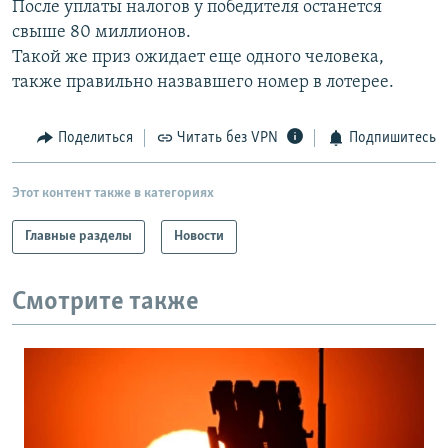
После уплаты налогов у победителя останется
РАСПИСАНИЕ ВЕЩАНИЯ
свыше 80 миллионов.
ПОДПИШИТЕСЬ НА РАССЫЛКУ
Такой же приз ожидает еще одного человека,
также правильно назвавшего номер в лотерее.
СОЦИАЛЬНЫЕ СЕТИ
Поделиться
Читать без VPN
Подпишитесь
Этот контент также в категориях
Главные разделы
Новости
Все сайты РСЕ/РС
Смотрите также