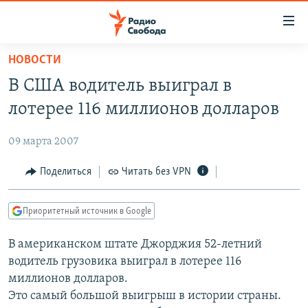
Ссылки
для
упрощенного
НОВОСТИ
ПРОГРАММЫ
доступа
В США водитель выиграл в
ПОДКАСТЫ
Вернуться
лотерее 116 миллионов долларов
к
АВТОРСКИЕ ПРОЕКТЫ
основному
09 марта 2007
ЦИТАТЫ СВОБОДЫ
содержанию
Вернутся
МНЕНИЯ
Поделиться
Читать без VPN
к
КУЛЬТУРА
главной
Приоритетный источник в Google
навигации
IDEL.РЕАЛИИ
Вернутся
В американском штате Джорджия 52-летний
КАВКАЗ.РЕАЛИИ
к
водитель грузовика выиграл в лотерее 116
СЕВЕР.РЕАЛИИ
поиску
миллионов долларов.
Это самый большой выигрыш в истории страны.
СИБИРЬ.РЕАЛИИ