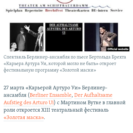
РАСПИСАНИЕ ВЕЩАНИЯ
ПОДПИШИТЕСЬ НА РАССЫЛКУ
СОЦИАЛЬНЫЕ СЕТИ
Спектакль Берлинер-ансамбля по пьесе Бертольда Брехта
«Карьера Артура Уи, которой могло не быть» откроет
фестивальную программу «Золотой маски»
Все сайты РСЕ/РС
27 марта «Карьерой Артуро Уи» Берлинер-
ансамбля (
Berliner Ensamble
,
Der Aufhaltsame
Aufstieg des Arturo Ui
) с Мартином Вутке в главной
роли откроется XIII театральный фестиваль
«Золотая маска»
.