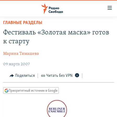
Ссылки
для
упрощенного
ГЛАВНЫЕ РАЗДЕЛЫ
ПРОГРАММЫ
доступа
Фестиваль «Золотая маска» готов
ПОДКАСТЫ
Вернуться
к старту
к
АВТОРСКИЕ ПРОЕКТЫ
основному
Марина Тимашева
ЦИТАТЫ СВОБОДЫ
содержанию
Вернутся
09 марта 2007
МНЕНИЯ
к
КУЛЬТУРА
Поделиться
Читать без VPN
главной
навигации
IDEL.РЕАЛИИ
Вернутся
Приоритетный источник в Google
КАВКАЗ.РЕАЛИИ
к
СЕВЕР.РЕАЛИИ
поиску
СИБИРЬ.РЕАЛИИ