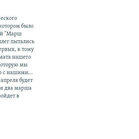
ческого
 котором было
ой "Марш
ллег пытались
ервых, к тому
мата нашего
 которую мы
 с нашими...
 апреля будет
им два марша
ройдет в