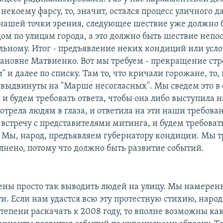
 некоему фарсу, то, значит, остался процесс уличного 
 с нашей точки зрения, следующее шествие уже должно 
дом по улицам города, а это должно быть шествие непо
ольному. Итог - предъявление неких кондиций или усл
ановне Матвиенко. Вот мы требуем - прекращение стр
" и далее по списку. Там то, что кричали горожане, то,
 выдвинуты на "Марше несогласных". Мы сведем это в 
и будем требовать ответа, чтобы она либо выступила 
трела людям в глаза, и ответила на эти наши требова
 встречу с представителями митинга, и будем требова
. Мы, народ, предъявляем губернатору кондиции. Мы т
олнено, потому что должно быть развитие событий.
ны просто так выводить людей на улицу. Мы намерен
ти. Если нам удастся всю эту протестную стихию, народ
тепени раскачать к 2008 году, то вполне возможны ка