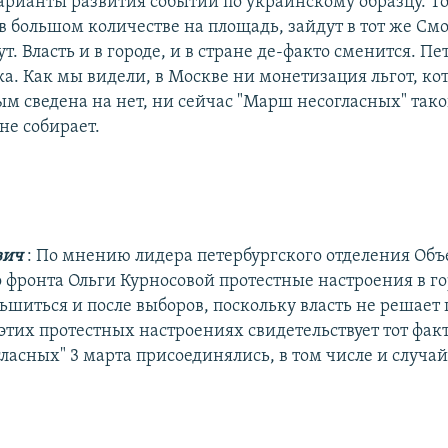
рианты развития событий по украинскому образцу. То
в большом количестве на площадь, зайдут в тот же См
ут. Власть и в городе, и в стране де-факто сменится. Пе
а. Как мы видели, в Москве ни монетизация льгот, ко
м сведена на нет, ни сейчас "Марш несогласных" тако
не собирает.
вич
: По мнению лидера петербургского отделения Об
 фронта Ольги Курносовой протестные настроения в го
шиться и после выборов, поскольку власть не решает
этих протестных настроениях свидетельствует тот факт
ласных" 3 марта присоединялись, в том числе и случа