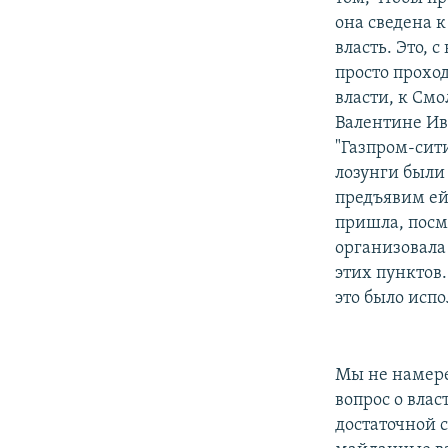
она сведена к
власть. Это,
просто прохо
власти, к См
Валентине Ив
"Газпром-сити
лозунги были
предъявим ей 
пришла, посмо
организовала
этих пунктов
это было исп
Мы не намере
вопрос о влас
достаточной с