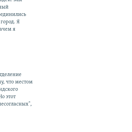
йный
соединились
город. Я
ачем я
отделение
у, что местом
ндского
Но этот
есогласных",