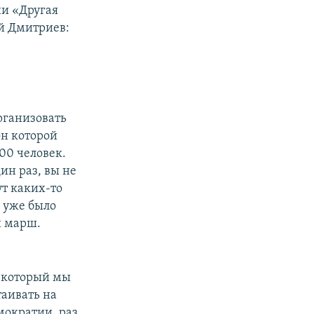
ии «Другая
й Дмитриев:
рганизовать
он которой
600 человек.
ин раз, вы не
ут каких-то
 уже было
й марш.
, который мы
таивать на
мократии, раз