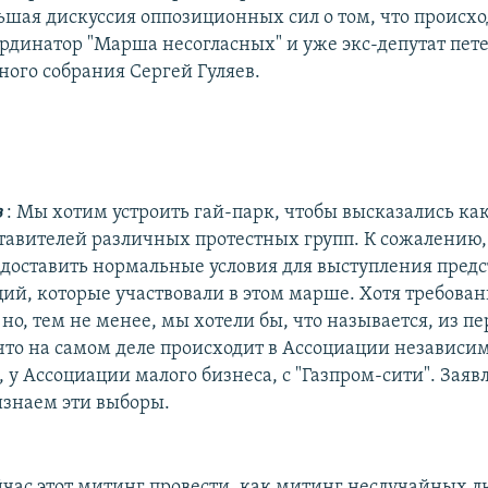
ьшая дискуссия оппозиционных сил о том, что происход
ординатор "Марша несогласных" и уже экс-депутат пет
ного собрания Сергей Гуляев.
в
: Мы хотим устроить гай-парк, чтобы высказались к
тавителей различных протестных групп. К сожалению,
едоставить нормальные условия для выступления пред
ций, которые участвовали в этом марше. Хотя требова
но, тем не менее, мы хотели бы, что называется, из пе
 что на самом деле происходит в Ассоциации независи
 у Ассоциации малого бизнеса, с "Газпром-сити". Заяв
изнаем эти выборы.
час этот митинг провести, как митинг неслучайных 