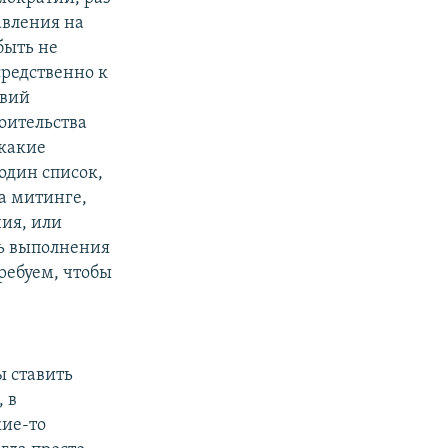
давления на
быть не
средственно к
овий
оительства
 какие
один список,
на митинге,
ния, или
ть выполнения
ребуем, чтобы
ы ставить
, в
кие-то