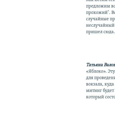
предложим вс
прохожий". В
случайные про
неслучайный 
пришел сюда. 
Татьяна Вало
«Яблоко». Эт
для проведен
вокзала, куда
митинг будет
который состо