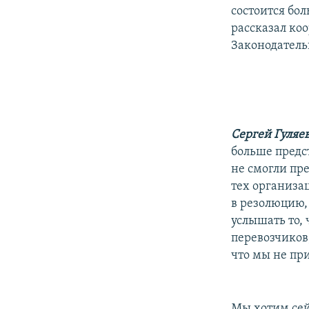
состоится бол
рассказал ко
Законодатель
Сергей Гуляе
больше предс
не смогли пр
тех организа
в резолюцию, 
услышать то,
перевозчиков,
что мы не пр
Мы хотим сей