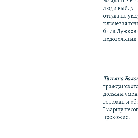
майданные ва
люди выйдут 
оттуда не уйд
ключевая точк
была Лужковы
недовольных 
Татьяна Вало
гражданского
должны умень
горожан и об 
"Маршу несог
прохожие.