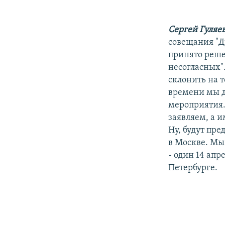
Сергей Гуляе
совещания "Др
принято реше
несогласных"
склонить на т
времени мы д
мероприятия. 
заявляем, а 
Ну, будут пре
в Москве. Мы
- один 14 апр
Петербурге.