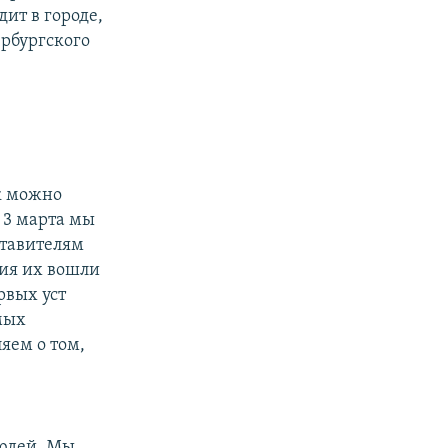
ит в городе,
ербургского
ак можно
 3 марта мы
ставителям
ния их вошли
рвых уст
мых
ляем о том,
людей. Мы