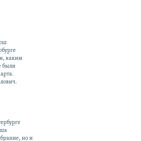
арш
рбурге
и, каким
е были
арта.
алович.
тербурге
рша
брание, но и