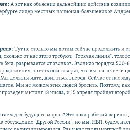
вич
: А вот как объяснил дальнейшие действия коалиц
тербурге лидер местных национал-большевиков Андре
триев
: Тут не столько мы хотим сейчас продолжить и о
 сколько от нас этого требуют. "Горячая линия", телеф
те был, разрывается от звонков. Звонило порядка 500-
родолжения, то есть они говорят, что вы нас вывели од
 Мы должны идти, двигаться вперед. Сейчас от нас жд
агов. Мы не можем этих людей бросить. Поэтому, как
т проведен митинг 18 числа, и 15 апреля пройдет второ
агаем для будущего марша? Это пока рабочий вариант
а обсуждение "Другой России", но мы, НБП, будем нас
роцесс радикализировался. Раз у нас парламентской де