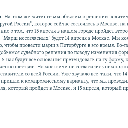
в
: На этом же митинге мы объявим о решении полити
угой России", которое сейчас состоялось в Москве, на
ние о том, что 15 апреля в нашем городе пройдет втор
. "Марш несогласных" будет 14 апреля в Москве. Мы ко
о, чтобы провести марш в Петербурге в это время. Во-п
обьемся судебного решения по поводу изменения фор
У нас будут все основания претендовать на ту форму,
именно шествие. Но москвичи не согласились немножко
дставители со всей России. Уже звучало все-таки, что 14
 пришли к компромиссному варианту, что мы провод
еля, который пройдет в Москве, и 15 апреля, который п