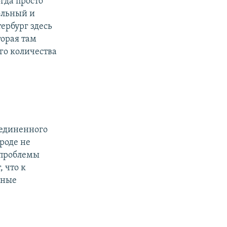
гда просто
ольный и
тербург здесь
торая там
го количества
ъединенного
роде не
 проблемы
, что к
йные