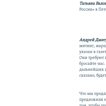
Татьяна Вало
Россия» в Пе
Андрей Дми
митинг, марш,
указан в газе
Они требуют п
бросайте нас.
дальнейших ш
сказано, буде
Что мы предл
предложили н
том, чтобы п