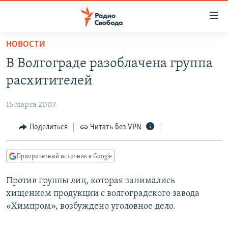
Ссылки
для
упрощенного
НОВОСТИ
ПРОГРАММЫ
доступа
В Волгограде разоблачена группа
ПОДКАСТЫ
Вернуться
расхитителей
к
АВТОРСКИЕ ПРОЕКТЫ
основному
15 марта 2007
ЦИТАТЫ СВОБОДЫ
содержанию
Вернутся
МНЕНИЯ
Поделиться
Читать без VPN
к
КУЛЬТУРА
главной
Приоритетный источник в Google
навигации
IDEL.РЕАЛИИ
Вернутся
Против группы лиц, которая занимались
КАВКАЗ.РЕАЛИИ
к
хищением продукции с волгоградского завода
СЕВЕР.РЕАЛИИ
поиску
«Химпром», возбуждено уголовное дело.
СИБИРЬ.РЕАЛИИ