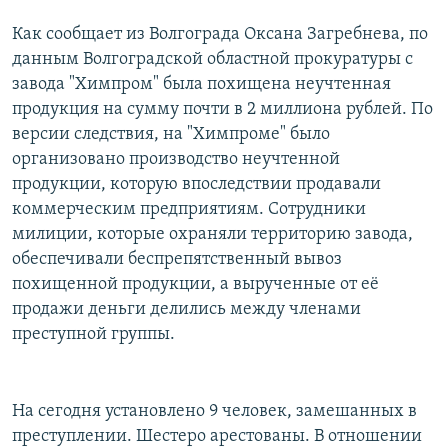
РАСПИСАНИЕ ВЕЩАНИЯ
Как сообщает из Волгограда Оксана Загребнева, по
ПОДПИШИТЕСЬ НА РАССЫЛКУ
данным Волгоградской областной прокуратуры с
завода "Химпром" была похищена неучтенная
продукция на сумму почти в 2 миллиона рублей. По
СОЦИАЛЬНЫЕ СЕТИ
версии следствия, на "Химпроме" было
организовано производство неучтенной
продукции, которую впоследствии продавали
коммерческим предприятиям. Сотрудники
милиции, которые охраняли территорию завода,
Все сайты РСЕ/РС
обеспечивали беспрепятственный вывоз
похищенной продукции, а вырученные от её
продажи деньги делились между членами
преступной группы.
На сегодня установлено 9 человек, замешанных в
преступлении. Шестеро арестованы. В отношении