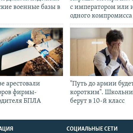
ские военные базы в
с императором или 
одного компромисса
ве арестовали
"Путь до армии буде
оров фирмы-
коротким". Школьни
одителя БПЛА
берут в 10-й класс
АЦИЯ
СОЦИАЛЬНЫЕ СЕТИ