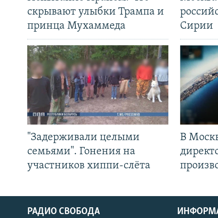
скрывают улыбки Трампа и
россий
принца Мухаммеда
Сирии
"Задерживали целыми
В Моск
семьями". Гонения на
директ
участников хиппи-слёта
произв
РАДИО СВОБОДА
ИНФОРМ