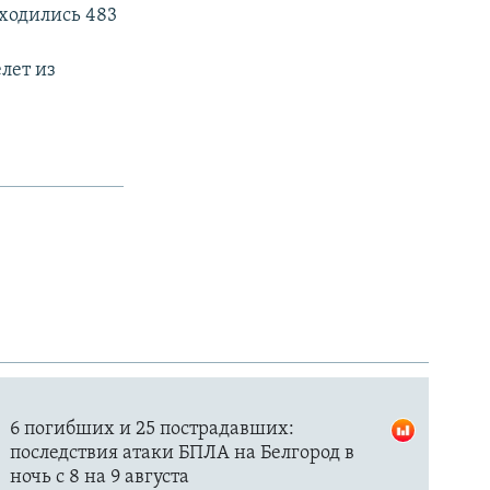
аходились 483
лет из
.