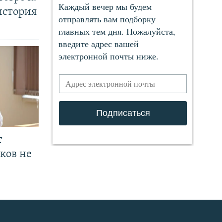
история
т
ков не