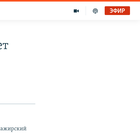
ЭФИР
ет
ссажирский