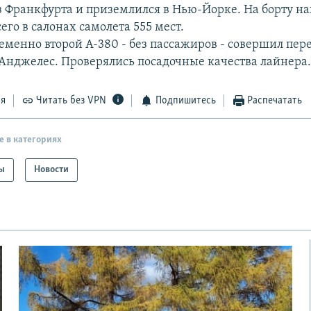
з Франкфурта и приземлился в Нью-Йорке. На борту н
его в салонах самолета 555 мест.
еменно второй А-380 - без пассажиров - совершил пере
-Анджелес. Проверялись посадочные качества лайнера
ся
Читать без VPN
Подпишитесь
Распечатать
е в категориях
ы
Новости