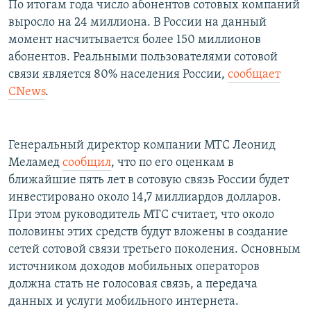
По итогам года число абонентов сотовых компаний
РАСПИСАНИЕ ВЕЩАНИЯ
выросло на 24 миллиона. В России на данный
ПОДПИШИТЕСЬ НА РАССЫЛКУ
момент насчитывается более 150 миллионов
абонентов. Реальными пользователями сотовой
связи является 80% населения России,
сообщает
СОЦИАЛЬНЫЕ СЕТИ
CNews
.
Генеральный директор компании МТС Леонид
Меламед
сообщил
, что по его оценкам в
Все сайты РСЕ/РС
ближайшие пять лет в сотовую связь России будет
инвестировано около 14,7 миллиардов долларов.
При этом руководитель МТС считает, что около
половины этих средств будут вложены в создание
сетей сотовой связи третьего поколения. Основным
источником доходов мобильных операторов
должна стать не голосовая связь, а передача
данных и услуги мобильного интернета.