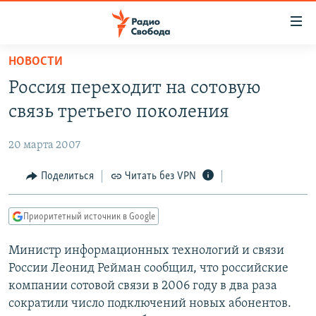
Ссылки
для
упрощенного
НОВОСТИ
ПРОГРАММЫ
доступа
Россия переходит на сотовую
ПОДКАСТЫ
Вернуться
связь третьего поколения
к
АВТОРСКИЕ ПРОЕКТЫ
основному
20 марта 2007
ЦИТАТЫ СВОБОДЫ
содержанию
Вернутся
МНЕНИЯ
Поделиться
Читать без VPN
к
КУЛЬТУРА
главной
Приоритетный источник в Google
навигации
IDEL.РЕАЛИИ
Вернутся
Министр информационных технологий и связи
КАВКАЗ.РЕАЛИИ
к
России Леонид Рейман сообщил, что российские
СЕВЕР.РЕАЛИИ
поиску
компании сотовой связи в 2006 году в два раза
сократили число подключений новых абонентов.
СИБИРЬ.РЕАЛИИ