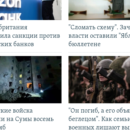
британия
"Сломать схему". За
ила санкции против
власти оставили "Ябл
ских банков
бюллетене
ские войска
"Он погиб, а его объ
ли на Сумы восемь
беглецом". Как семь
мб
военных лишают вы