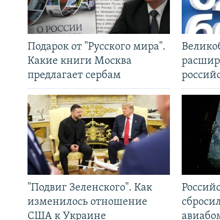
Подарок от "Русского мира".
Велико
Какие книги Москва
расшир
предлагает сербам
россий
"Подвиг Зеленского". Как
Россий
изменилось отношение
сброси
США к Украине
авиабо