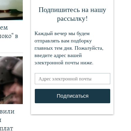
чем
око" в
явили
и
плат