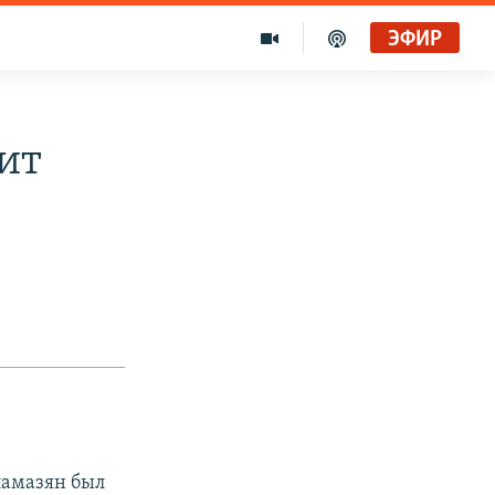
ЭФИР
ит
ламазян был