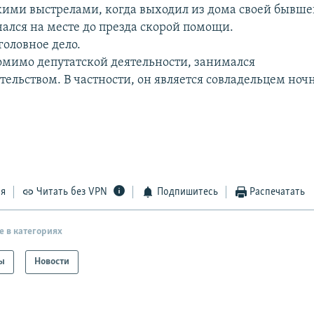
кими выстрелами, когда выходил из дома своей бывш
чался на месте до презда скорой помощи.
головное дело.
омимо депутатской деятельности, занимался
ельством. В частности, он является совладельцем ночн
ся
Читать без VPN
Подпишитесь
Распечатать
е в категориях
ы
Новости