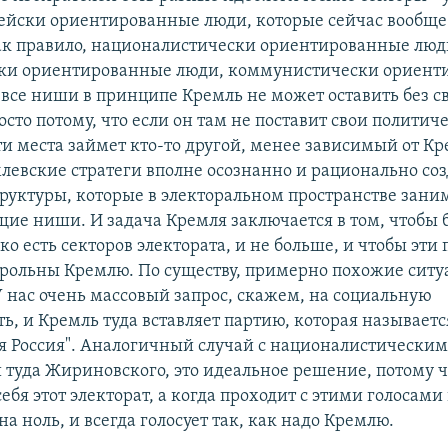
пейски ориентированные люди, которые сейчас вообще
как правило, националистически ориентированные люд
ки ориентированные люди, коммунистически ориент
 все ниши в принципе Кремль не может оставить без с
сто потому, что если он там не поставит свои политич
ти места займет кто-то другой, менее зависимый от Кр
левские стратеги вполне осознанно и рационально со
руктуры, которые в электоральном пространстве зани
щие ниши. И задача Кремля заключается в том, чтобы 
ко есть секторов электората, и не больше, и чтобы эти 
рольны Кремлю. По существу, примерно похожие сит
У нас очень массовый запрос, скажем, на социальную
ь, и Кремль туда вставляет партию, которая называетс
я Россия". Аналогичный случай с националистическим
и туда Жириновского, это идеальное решение, потому ч
ебя этот электорат, а когда проходит с этими голосами 
а ноль, и всегда голосует так, как надо Кремлю.