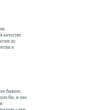
тии
в качестве
егии по
тегии я
не бывало.
шло бы, и оно
ии
разила с тем,