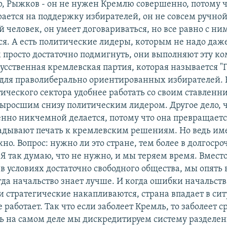
р, Рыжков - он не нужен Кремлю совершенно, потому ч
рается на поддержку избирателей, он не совсем ручной
 человек, он умеет договариваться, но все равно с ни
ся. А есть политические лидеры, которым не надо даж
м просто достаточно подмигнуть, они выполняют эту ко
кусственная кремлевская партия, которая называется 
з для праволиберально ориентированных избирателей.
ического сектора удобнее работать со своим ставленн
выросшим снизу политическим лидером. Другое дело, ч
нно никчемной делается, потому что она превращается
адывают печать к кремлевским решениям. Но ведь им
о. Вопрос: нужно ли это стране, тем более в долгосро
Я так думаю, что не нужно, и мы теряем время. Вместо
 в условиях достаточно свободного общества, мы опять
гда начальство знает лучше. И когда ошибки начальств
и стратегические накапливаются, страна впадает в сит
 работает. Так что если заболеет Кремль, то заболеет ср
сть на самом деле мы дискредитируем систему разделен