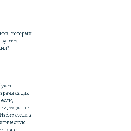
ика, который
твуются
нии?
будет
озрачная для
 если,
ем, тогда не
 Избиратели в
олитическую
условно