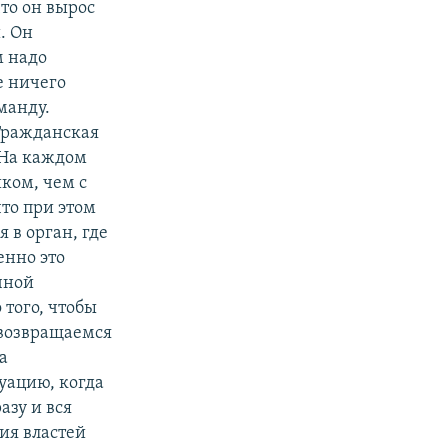
то он вырос
. Он
м надо
е ничего
манду.
"Гражданская
 На каждом
иком, чем с
то при этом
 в орган, где
енно это
чной
 того, чтобы
 возвращаемся
а
уацию, когда
азу и вся
ия властей