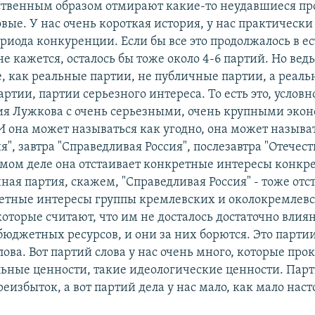
ственным образом отмирают какие-то неудавшиеся пр
ые. У нас очень короткая история, у нас практически
ериода конкуренции. Если бы все это продолжалось в е
не кажется, осталось бы тоже около 4-6 партий. Но ведь
е, как реальные партии, не публичные партии, а реаль
ртии, партии серьезного интереса. То есть это, услов
тия Лужкова с очень серьезными, очень крупными эк
И она может называться как угодно, она может называ
я", завтра "Справедливая Россия", послезавтра "Отечеств
самом деле она отстаивает конкретные интересы конкр
ная партия, скажем, "Справедливая Россия" - тоже отс
етные интересы группы кремлевских и околокремлев
оторые считают, что им не досталось достаточно влия
бюджетных ресурсов, и они за них борются. Это партии
лова. Вот партий слова у нас очень много, которые пр
льные ценности, такие идеологические ценности. Парт
еизбыток, а вот партий дела у нас мало, как мало нас