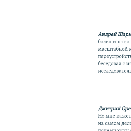
РАСПИСАНИЕ ВЕЩАНИЯ
ПОДПИШИТЕСЬ НА РАССЫЛКУ
Андрей Шар
большинство 
масштабной к
переустройст
беседовал с 
исследовате
Дмитрий Ор
Но мне кажетс
на самом дел
понемножку от