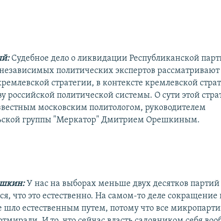
ый:
Судебное дело о ликвидации Республиканской пар
независимых политических экспертов рассматривают 
ремлевской стратегии, в контексте кремлевской страт
ву российской политической системы. О сути этой стра
известным московским политологом, руководителем
льской группы "Меркатор" Дмитрием Орешкиным.
ешкин:
У нас на выборах меньше двух десятков партий 
я, что это естественно. На самом-то деле сокращение 
е шло естественным путем, потому что все микропарт
мирали. И то, что сейчас власть садовником себя вооб