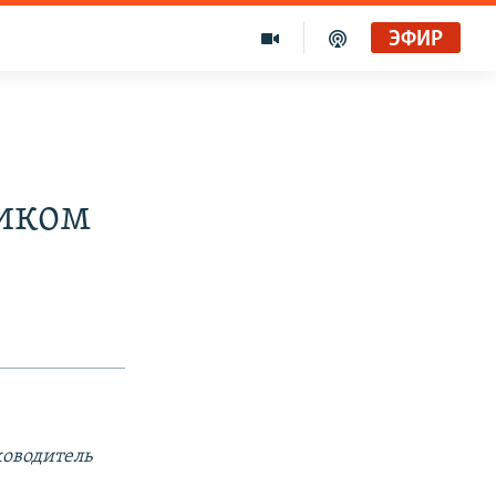
ЭФИР
ником
ководитель