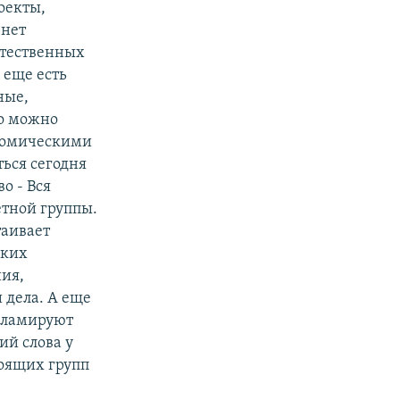
оекты,
 нет
стественных
 еще есть
ные,
но можно
ономическими
ться сегодня
о - Вся
етной группы.
таивает
ских
ния,
 дела. А еще
окламируют
ий слова у
тоящих групп