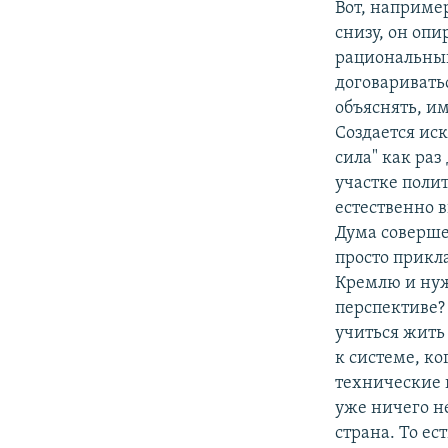
Вот, наприме
снизу, он опи
рациональный
договаривать
объяснять, и
Создается ис
сила" как ра
участке полит
естественно 
Дума соверше
просто прикл
Кремлю и нужн
перспективе? 
учиться жить
к системе, ко
технические 
уже ничего не
страна. То е