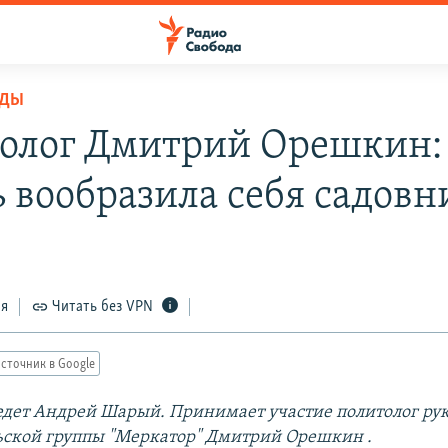
ОДЫ
олог Дмитрий Орешкин:
ь вообразила себя садов
ся
Читать без VPN
сточник в Google
дет Андрей Шарый. Принимает участие политолог ру
ьской группы
"Меркатор" Дмитрий Орешкин .