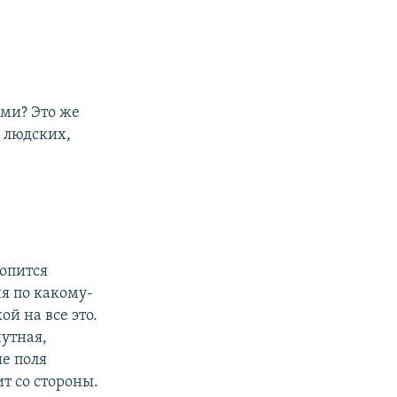
ями? Это же
б людских,
копится
я по какому-
ой на все это.
утная,
ые поля
ит со стороны.