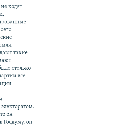
 не ходят
и,
ированные
воего
еские
емля.
здают такие
мают
было столько
партии все
уации
я
 электоратом.
то он
в Госдуму, он