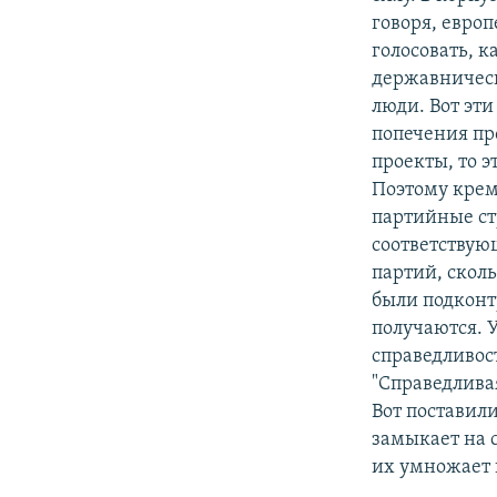
говоря, евро
голосовать, 
державничес
люди. Вот эти
попечения про
проекты, то э
Поэтому крем
партийные ст
соответствую
партий, сколь
были подконт
получаются. 
справедливост
"Справедлива
Вот поставил
замыкает на с
их умножает н