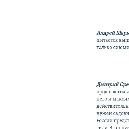
Андрей Шар
пытается вып
только сиюм
Дмитрий Ор
продолжаться
него и макси
действительн
нужен садовн
России предс
силу. В корпу