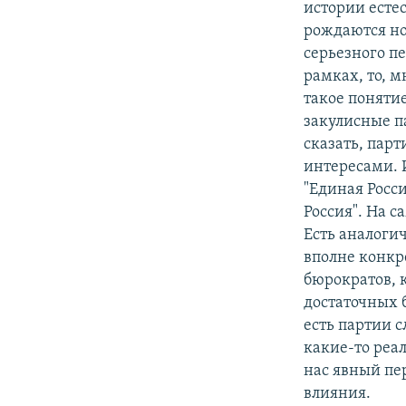
истории есте
рождаются нов
серьезного п
рамках, то, м
такое поняти
закулисные па
сказать, пар
интересами. 
"Единая Росси
Россия". На 
Есть аналогич
вполне конкр
бюрократов, к
достаточных 
есть партии с
какие-то реа
нас явный пер
влияния.