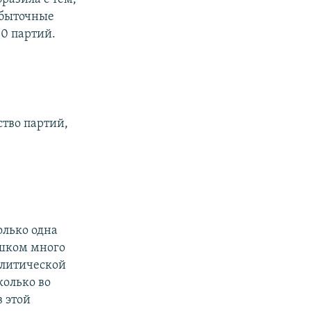
збыточные
10 партий.
ство партий,
олько одна
ишком много
политической
колько во
в этой