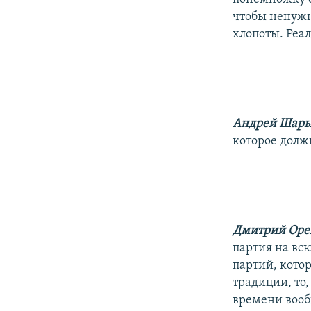
чтобы ненужн
хлопоты. Реал
Андрей Шар
которое долж
Дмитрий Ор
партия на вс
партий, котор
традиции, то,
времени вообщ