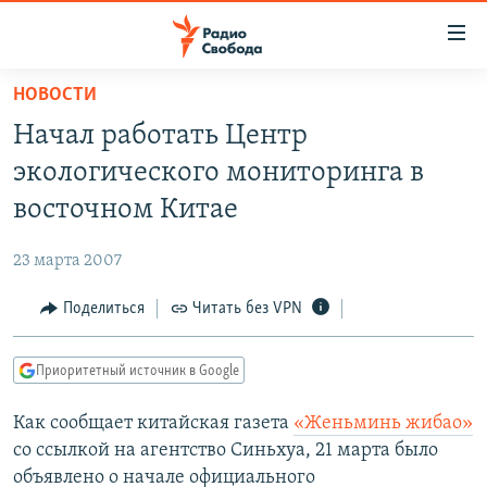
Ссылки
для
упрощенного
НОВОСТИ
ПРОГРАММЫ
доступа
Начал работать Центр
ПОДКАСТЫ
Вернуться
экологического мониторинга в
к
АВТОРСКИЕ ПРОЕКТЫ
восточном Китае
основному
ЦИТАТЫ СВОБОДЫ
содержанию
23 марта 2007
Вернутся
МНЕНИЯ
к
Поделиться
Читать без VPN
КУЛЬТУРА
главной
навигации
IDEL.РЕАЛИИ
Приоритетный источник в Google
Вернутся
КАВКАЗ.РЕАЛИИ
к
Как сообщает китайская газета
«Женьминь жибао»
СЕВЕР.РЕАЛИИ
поиску
со ссылкой на агентство Синьхуа, 21 марта было
СИБИРЬ.РЕАЛИИ
объявлено о начале официального