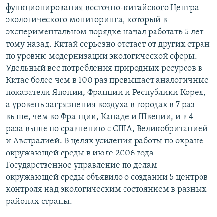
функционирования восточно-китайского Центра
РАСПИСАНИЕ ВЕЩАНИЯ
экологического мониторинга, который в
ПОДПИШИТЕСЬ НА РАССЫЛКУ
экспериментальном порядке начал работать 5 лет
тому назад. Китай серьезно отстает от других стран
СОЦИАЛЬНЫЕ СЕТИ
по уровню модернизации экологической сферы.
Удельный вес потребления природных ресурсов в
Китае более чем в 100 раз превышает аналогичные
показатели Японии, Франции и Республики Корея,
а уровень загрязнения воздуха в городах в 7 раз
выше, чем во Франции, Канаде и Швеции, и в 4
Все сайты РСЕ/РС
раза выше по сравнению с США, Великобританией
и Австралией. В целях усиления работы по охране
окружающей среды в июле 2006 года
Государственное управление по делам
окружающей среды объявило о создании 5 центров
контроля над экологическим состоянием в разных
районах страны.