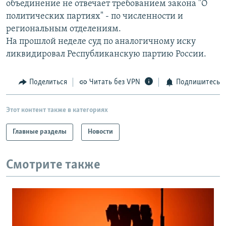
объединение не отвечает требованием закона "О
РАСПИСАНИЕ ВЕЩАНИЯ
политических партиях" - по численности и
ПОДПИШИТЕСЬ НА РАССЫЛКУ
региональным отделениям.
На прошлой неделе суд по аналогичному иску
ликвидировал Республиканскую партию России.
СОЦИАЛЬНЫЕ СЕТИ
Поделиться
Читать без VPN
Подпишитесь
Этот контент также в категориях
Все сайты РСЕ/РС
Главные разделы
Новости
Смотрите также