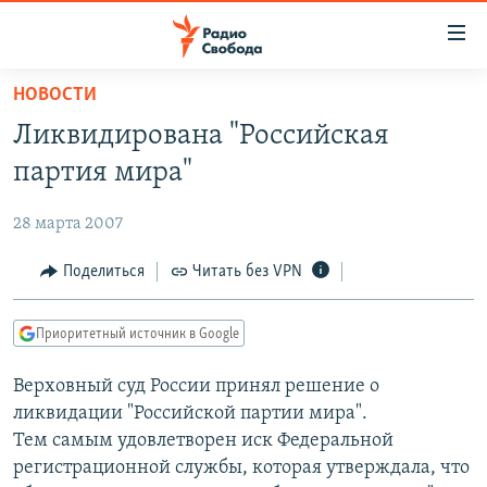
Ссылки
для
упрощенного
НОВОСТИ
ПРОГРАММЫ
доступа
Ликвидирована "Российская
ПОДКАСТЫ
Вернуться
партия мира"
к
АВТОРСКИЕ ПРОЕКТЫ
основному
28 марта 2007
ЦИТАТЫ СВОБОДЫ
содержанию
Вернутся
МНЕНИЯ
Поделиться
Читать без VPN
к
КУЛЬТУРА
главной
Приоритетный источник в Google
навигации
IDEL.РЕАЛИИ
Вернутся
Верховный суд России принял решение о
КАВКАЗ.РЕАЛИИ
к
ликвидации "Российской партии мира".
СЕВЕР.РЕАЛИИ
поиску
Тем самым удовлетворен иск Федеральной
регистрационной службы, которая утверждала, что
СИБИРЬ.РЕАЛИИ