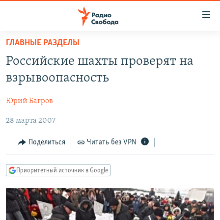
Ссылки
для
упрощенного
ГЛАВНЫЕ РАЗДЕЛЫ
ПРОГРАММЫ
доступа
Российские шахты проверят на
ПОДКАСТЫ
Вернуться
взрывоопасность
к
АВТОРСКИЕ ПРОЕКТЫ
основному
Юрий Багров
ЦИТАТЫ СВОБОДЫ
содержанию
Вернутся
28 марта 2007
МНЕНИЯ
к
КУЛЬТУРА
Поделиться
Читать без VPN
главной
навигации
IDEL.РЕАЛИИ
Вернутся
Приоритетный источник в Google
КАВКАЗ.РЕАЛИИ
к
СЕВЕР.РЕАЛИИ
поиску
СИБИРЬ.РЕАЛИИ