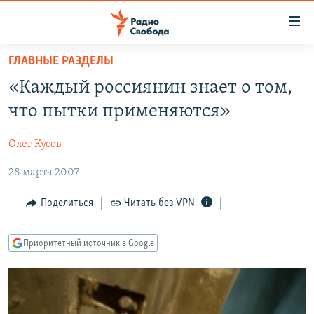
Ссылки
для
упрощенного
ГЛАВНЫЕ РАЗДЕЛЫ
ПРОГРАММЫ
доступа
«Каждый россиянин знает о том,
ПОДКАСТЫ
Вернуться
что пытки применяются»
к
АВТОРСКИЕ ПРОЕКТЫ
основному
Олег Кусов
ЦИТАТЫ СВОБОДЫ
содержанию
Вернутся
28 марта 2007
МНЕНИЯ
к
КУЛЬТУРА
Поделиться
Читать без VPN
главной
навигации
IDEL.РЕАЛИИ
Вернутся
Приоритетный источник в Google
КАВКАЗ.РЕАЛИИ
к
СЕВЕР.РЕАЛИИ
поиску
СИБИРЬ.РЕАЛИИ