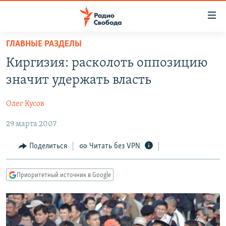
Ссылки
для
упрощенного
ГЛАВНЫЕ РАЗДЕЛЫ
ПРОГРАММЫ
доступа
Киргизия: расколоть оппозицию
ПОДКАСТЫ
Вернуться
значит удержать власть
к
АВТОРСКИЕ ПРОЕКТЫ
основному
Олег Кусов
ЦИТАТЫ СВОБОДЫ
содержанию
Вернутся
29 марта 2007
МНЕНИЯ
к
КУЛЬТУРА
Поделиться
Читать без VPN
главной
навигации
IDEL.РЕАЛИИ
Вернутся
Приоритетный источник в Google
КАВКАЗ.РЕАЛИИ
к
СЕВЕР.РЕАЛИИ
поиску
СИБИРЬ.РЕАЛИИ