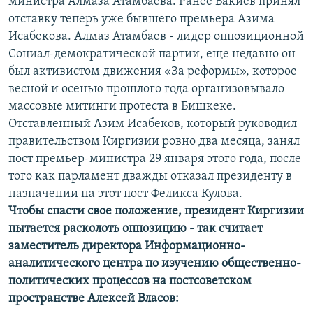
министра Алмаза Атамбаева. Ранее Бакиев принял
отставку теперь уже бывшего премьера Азима
Исабекова. Алмаз Атамбаев - лидер оппозиционной
Социал-демократической партии, еще недавно он
был активистом движения «За реформы», которое
весной и осенью прошлого года организовывало
массовые митинги протеста в Бишкеке.
Отставленный Азим Исабеков, который руководил
правительством Киргизии ровно два месяца, занял
пост премьер-министра 29 января этого года, после
того как парламент дважды отказал президенту в
назначении на этот пост Феликса Кулова.
Чтобы спасти свое положение, президент Киргизии
пытается расколоть оппозицию - так считает
заместитель директора Информационно-
аналитического центра по изучению общественно-
политических процессов на постсоветском
пространстве Алексей Власов: