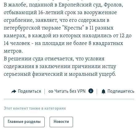
В жалобе, поданной в Европейский суд, Фролов,
РАСПИСАНИЕ ВЕЩАНИЯ
отбывающий 16-летний срок за вооруженное
ПОДПИШИТЕСЬ НА РАССЫЛКУ
ограбление, заявляет, что его содержали в
петербургской тюрьме "Кресты" в 11 разных
СОЦИАЛЬНЫЕ СЕТИ
камерах, в каждой из которых находились от 12 до
14 человек - на площади не более 8 квадратных
метров.
В решении суда отмечается, что условия
содержания в заключении причинили истцу
серьезный физический и моральный ущерб.
Все сайты РСЕ/РС
Поделиться
Читать без VPN
Подпишитесь
Этот контент также в категориях
Главные разделы
Новости