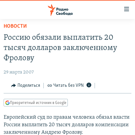
Ссылки
для
упрощенного
НОВОСТИ
ПРОГРАММЫ
доступа
Россию обязали выплатить 20
ПОДКАСТЫ
Вернуться
тысяч долларов заключенному
к
АВТОРСКИЕ ПРОЕКТЫ
Фролову
основному
ЦИТАТЫ СВОБОДЫ
содержанию
29 марта 2007
Вернутся
МНЕНИЯ
к
Поделиться
Читать без VPN
КУЛЬТУРА
главной
навигации
IDEL.РЕАЛИИ
Приоритетный источник в Google
Вернутся
КАВКАЗ.РЕАЛИИ
к
Европейский суд по правам человека обязал власти
СЕВЕР.РЕАЛИИ
поиску
России выплатить 20 тысяч долларов компенсации
СИБИРЬ.РЕАЛИИ
заключенному Андрею Фролову.