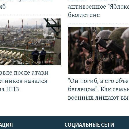
мб
антивоенное "Яблоко
бюллетене
авле после атаки
отников начался
"Он погиб, а его объ
на НПЗ
беглецом". Как семь
военных лишают вы
АЦИЯ
СОЦИАЛЬНЫЕ СЕТИ