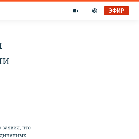
ЭФИР
и
ии
заявил, что
оединенных