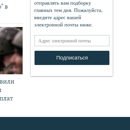
" в
явили
и
плат