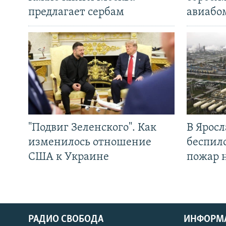
предлагает сербам
авиабо
"Подвиг Зеленского". Как
В Яросл
изменилось отношение
беспил
США к Украине
пожар 
РАДИО СВОБОДА
ИНФОРМ