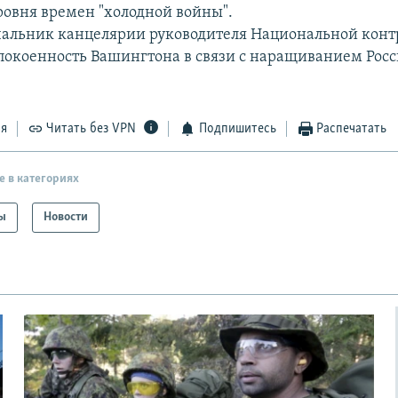
уровня времен "холодной войны".
чальник канцелярии руководителя Национальной конт
покоенность Вашингтона в связи с наращиванием Росс
ся
Читать без VPN
Подпишитесь
Распечатать
е в категориях
ы
Новости