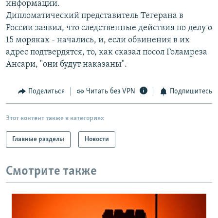
информации.
РАСПИСАНИЕ ВЕЩАНИЯ
Дипломатический представитель Тегерана в
ПОДПИШИТЕСЬ НА РАССЫЛКУ
России заявил, что следственные действия по делу о
15 моряках - начались, и, если обвинения в их
адрес подтвердятся, то, как сказал посол Голамреза
СОЦИАЛЬНЫЕ СЕТИ
Ансари, "они будут наказаны".
Поделиться
Читать без VPN
Подпишитесь
Все сайты РСЕ/РС
Этот контент также в категориях
Главные разделы
Новости
Смотрите также