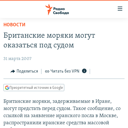
Ссылки
для
упрощенного
НОВОСТИ
ПРОГРАММЫ
доступа
Британские моряки могут
ПОДКАСТЫ
Вернуться
оказаться под судом
к
АВТОРСКИЕ ПРОЕКТЫ
основному
31 марта 2007
ЦИТАТЫ СВОБОДЫ
содержанию
Вернутся
МНЕНИЯ
Поделиться
Читать без VPN
к
КУЛЬТУРА
главной
Приоритетный источник в Google
навигации
IDEL.РЕАЛИИ
Вернутся
Британские моряки, задерживаемые в Иране,
КАВКАЗ.РЕАЛИИ
к
могут предстать перед судом. Такое сообщение, со
СЕВЕР.РЕАЛИИ
поиску
ссылкой на заявление иранского посла в Москве,
распространили иранские средства массовой
СИБИРЬ.РЕАЛИИ