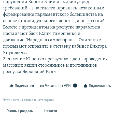
нарушении Конституции и выдвинул ряд
РАСПИСАНИЕ ВЕЩАНИЯ
требований - в частности, признать незаконным
ПОДПИШИТЕСЬ НА РАССЫЛКУ
формирование парламентского большинства на
основе индивидуального членства, а не фракций.
Вместе с президентом на роспуске парламента
СОЦИАЛЬНЫЕ СЕТИ
настаивают блок Юлии Тимошенко и
движение "Народная самооборона". Они также
призывают отправить в отставку кабинет Виктора
Януковича.
Заявление Ющенко прозвучало в день проведения
Все сайты РСЕ/РС
массовых акций сторонников и противников
роспуска Верховной Рады.
Поделиться
Читать без VPN
Подпишитесь
Этот контент также в категориях
Главные разделы
Новости