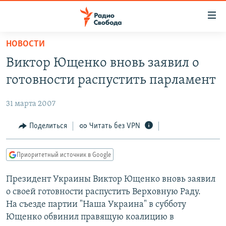
Ссылки
для
упрощенного
НОВОСТИ
ПРОГРАММЫ
доступа
Виктор Ющенко вновь заявил о
ПОДКАСТЫ
Вернуться
готовности распустить парламент
к
АВТОРСКИЕ ПРОЕКТЫ
основному
31 марта 2007
ЦИТАТЫ СВОБОДЫ
содержанию
Вернутся
МНЕНИЯ
Поделиться
Читать без VPN
к
КУЛЬТУРА
главной
Приоритетный источник в Google
навигации
IDEL.РЕАЛИИ
Вернутся
Президент Украины Виктор Ющенко вновь заявил
КАВКАЗ.РЕАЛИИ
к
о своей готовности распустить Верховную Раду.
СЕВЕР.РЕАЛИИ
поиску
На съезде партии "Наша Украина" в субботу
Ющенко обвинил правящую коалицию в
СИБИРЬ.РЕАЛИИ