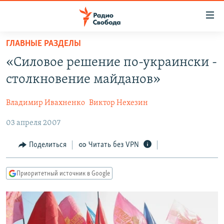
Ссылки
для
упрощенного
ГЛАВНЫЕ РАЗДЕЛЫ
ПРОГРАММЫ
доступа
«Силовое решение по-украински -
ПОДКАСТЫ
Вернуться
столкновение майданов»
к
АВТОРСКИЕ ПРОЕКТЫ
основному
Владимир Ивахненко
Виктор Нехезин
ЦИТАТЫ СВОБОДЫ
содержанию
Вернутся
03 апреля 2007
МНЕНИЯ
к
КУЛЬТУРА
Поделиться
Читать без VPN
главной
навигации
IDEL.РЕАЛИИ
Вернутся
Приоритетный источник в Google
КАВКАЗ.РЕАЛИИ
к
СЕВЕР.РЕАЛИИ
поиску
СИБИРЬ.РЕАЛИИ