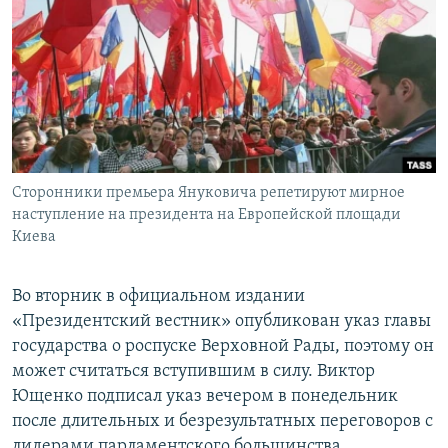
РАСПИСАНИЕ ВЕЩАНИЯ
ПОДПИШИТЕСЬ НА РАССЫЛКУ
СОЦИАЛЬНЫЕ СЕТИ
Сторонники премьера Януковича репетируют мирное
наступление на президента на Европейской площади
Киева
Все сайты РСЕ/РС
Во вторник в официальном издании
«Президентский вестник» опубликован указ главы
государства о роспуске Верховной Рады, поэтому он
может считаться вступившим в силу. Виктор
Ющенко подписал указ вечером в понедельник
после длительных и безрезультатных переговоров с
лидерами парламентского большинства.